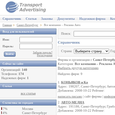
Справочник
Статьи
Законы
Документы
Надежная фирма
Ко
Главная
Санкт-Петербург
Все компании – Реклама Авто
Вход для пользователей
Поиск:
Имя:
Справочник
Пароль:
Страна:
Го
Забыли пароль?
Регистрация
Фирмы и организации г.
Санкт-Петерб
Категория:
Все компании – Реклама 
Сейчас на сайте
Выбрать другую категорию
Организаций:
140
Телефонов:
174
Найдено фирм: 9
Надежных фирм:
1
1.
KОНЬЯКОВ и Kо
Адрес: 198207, Санкт-Петербург, Автом
Статьи
Добавлена: 2008-10-22 Рейтинг:
все статьи
написать письмо
| сайт фирмы |
информ
2.
АВТО-МЕДИА
Статистика по городам
Адрес: 191186, Санкт-Петербург, Грибо
7%
Москва
Добавлена: 2008-10-22 Рейтинг:
4%
Санкт-Петербург