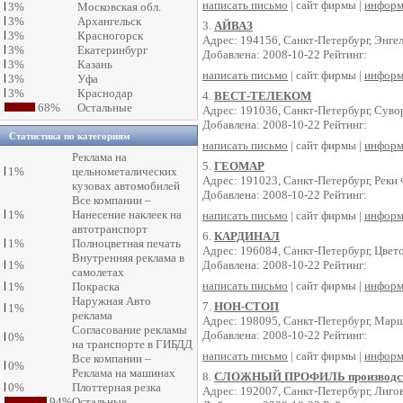
написать письмо
| сайт фирмы |
информ
3%
Московская обл.
3%
Архангельск
3.
АЙВАЗ
3%
Красногорск
Адрес: 194156, Санкт-Петербург, Энгел
3%
Екатеринбург
Добавлена: 2008-10-22 Рейтинг:
3%
Казань
написать письмо
| сайт фирмы |
информ
3%
Уфа
3%
Краснодар
4.
ВЕСТ-ТЕЛЕКОМ
68%
Остальные
Адрес: 191036, Санкт-Петербург, Суво
Добавлена: 2008-10-22 Рейтинг:
Статистика по категориям
написать письмо
| сайт фирмы |
информ
Реклама на
5.
ГЕОМАР
1%
цельнометалических
Адрес: 191023, Санкт-Петербург, Реки 
кузовах автомобилей
Добавлена: 2008-10-22 Рейтинг:
Все компании –
1%
Нанесение наклеек на
написать письмо
| сайт фирмы |
информ
автотранспорт
6.
КАРДИНАЛ
1%
Полноцветная печать
Адрес: 196084, Санкт-Петербург, Цвето
Внутренняя реклама в
1%
Добавлена: 2008-10-22 Рейтинг:
самолетах
написать письмо
| сайт фирмы |
информ
1%
Покраска
Наружная Авто
7.
НОН-СТОП
1%
реклама
Адрес: 198095, Санкт-Петербург, Марша
Согласование рекламы
Добавлена: 2008-10-22 Рейтинг:
0%
на транспорте в ГИБДД
написать письмо
| сайт фирмы |
информ
Все компании –
0%
Реклама на машинах
8.
СЛОЖНЫЙ ПРОФИЛЬ производст
0%
Плоттерная резка
Адрес: 192007, Санкт-Петербург, Лигов
94%
Остальные