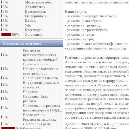
3%
Московская обл.
качеству, так и ассортименту предложе
3%
Архангельск
3%
Красногорск
Наши услуги:
3%
Екатеринбург
- реклама на маршрутных такси;
3%
Казань
- реклама на автобусах;
3%
Уфа
- реклама на трамваях;
3%
Краснодар
- реклама на троллейбусах;
68%
Остальные
- реклама на такси;
- реклама в метро;
- реклама на автомобилях (оформление
Статистика по категориям
- внутреннее оформление транспорта.
Реклама на
1%
цельнометалических
Размещение рекламы на корпоративном
кузовах автомобилей
Авто реклама на такси или машине для 
Все компании –
имиджевая, но еще и как прямая прод
1%
Нанесение наклеек на
телефонов с бортов таких автомобилей
автотранспорт
стоимости, позволяет воздействовать 
1%
Полноцветная печать
ежедневно пользуются маршрутками и 
Внутренняя реклама в
1%
маршрутных такси. Реклама на газелях
самолетах
населения: пешеходов, пассажиров, авт
1%
Покраска
движении, и поэтому охватывает гора
Наружная Авто
1%
Возможности рекламы на самолетах по
реклама
потенциальных потребителей, которые
Согласование рекламы
0%
время работы опыт, применение самых
на транспорте в ГИБДД
координация всех процессов от заказа 
Все компании –
0%
соответствовать самым взыскательным
Реклама на машинах
0%
Плоттерная резка
Адрес: 119049 Москва, 4-й Добрынинск
94%
Остальные
Добавлена: 2008-10-22 Рейтинг: