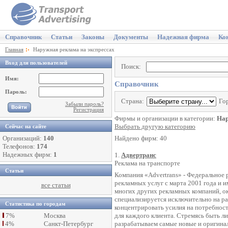
Справочник
Статьи
Законы
Документы
Надежная фирма
Ко
Главная
Наружная реклама на экспрессах
Вход для пользователей
Поиск:
Имя:
Справочник
Пароль:
Страна:
Го
Забыли пароль?
Регистрация
Фирмы и организации в категории:
Нар
Выбрать другую категорию
Сейчас на сайте
Организаций:
140
Найдено фирм: 40
Телефонов:
174
Надежных фирм:
1
1.
Адвертранс
Реклама на транспорте
Статьи
Компания «Advertrans» - Федеральное 
рекламных услуг с марта 2001 года и 
все статьи
многих других рекламных компаний, о
специализируется исключительно на ра
Статистика по городам
концентрировать усилия на потребнос
7%
Москва
для каждого клиента. Стремясь быть л
4%
Санкт-Петербург
разрабатываем самые новые и оригинал