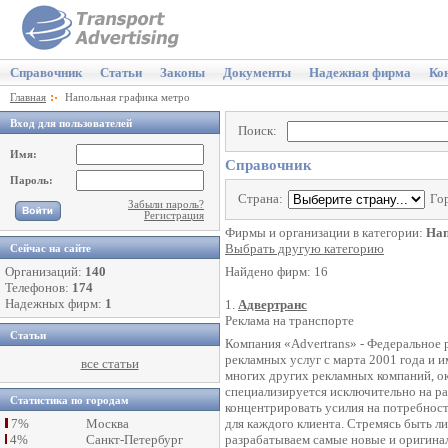
Справочник
Статьи
Законы
Документы
Надежная фирма
Ко
Главная
Напольная графика метро
Вход для пользователей
Поиск:
Имя:
Справочник
Пароль:
Страна:
Го
Забыли пароль?
Регистрация
Фирмы и организации в категории:
Нап
Выбрать другую категорию
Сейчас на сайте
Организаций:
140
Найдено фирм: 16
Телефонов:
174
Надежных фирм:
1
1.
Адвертранс
Реклама на транспорте
Статьи
Компания «Advertrans» - Федеральное 
рекламных услуг с марта 2001 года и 
все статьи
многих других рекламных компаний, о
специализируется исключительно на ра
Статистика по городам
концентрировать усилия на потребнос
7%
Москва
для каждого клиента. Стремясь быть л
4%
Санкт-Петербург
разрабатываем самые новые и оригинал