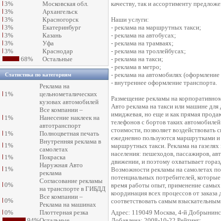
3%
Московская обл.
качеству, так и ассортименту предложе
3%
Архангельск
3%
Красногорск
Наши услуги:
3%
Екатеринбург
- реклама на маршрутных такси;
3%
Казань
- реклама на автобусах;
3%
Уфа
- реклама на трамваях;
3%
Краснодар
- реклама на троллейбусах;
68%
Остальные
- реклама на такси;
- реклама в метро;
- реклама на автомобилях (оформление
Статистика по категориям
- внутреннее оформление транспорта.
Реклама на
1%
цельнометалических
Размещение рекламы на корпоративном
кузовах автомобилей
Авто реклама на такси или машине для 
Все компании –
имиджевая, но еще и как прямая прод
1%
Нанесение наклеек на
телефонов с бортов таких автомобилей
автотранспорт
стоимости, позволяет воздействовать 
1%
Полноцветная печать
ежедневно пользуются маршрутками и 
Внутренняя реклама в
1%
маршрутных такси. Реклама на газелях
самолетах
населения: пешеходов, пассажиров, авт
1%
Покраска
движении, и поэтому охватывает гора
Наружная Авто
1%
Возможности рекламы на самолетах по
реклама
потенциальных потребителей, которые
Согласование рекламы
0%
время работы опыт, применение самых
на транспорте в ГИБДД
координация всех процессов от заказа 
Все компании –
0%
соответствовать самым взыскательным
Реклама на машинах
0%
Плоттерная резка
Адрес: 119049 Москва, 4-й Добрынинск
94%
Остальные
Добавлена: 2008-10-22 Рейтинг: