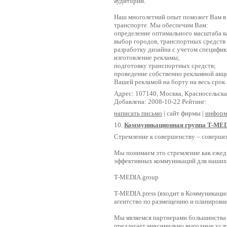
аудитории.
Наш многолетний опыт поможет Вам в 
транспорте. Мы обеспечим Вам:
определение оптимального масштаба к
выбор городов, транспортных средств
разработку дизайна с учетом специфики
изготовление рекламы;
подготовку транспортных средств;
проведение собственно рекламной акци
Вашей рекламой на борту на весь срок 
Адрес: 107140, Москва, Красносельская 
Добавлена: 2008-10-22 Рейтинг:
написать письмо
| сайт фирмы |
информ
10.
Коммуникационная группа T-ME
Стремление к совершенству – соверше
Мы понимаем это стремление как ежед
эффективных коммуникаций для наших
T-MEDIA.group
T-MEDIA.press (входит в Коммуникаци
агентство по размещению и планирова
Мы являемся партнерами большинства 
предлагает максимально выгодные усло