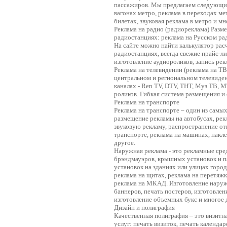
пассажиров. Мы предлагаем следующие
вагонах метро, реклама в переходах ме
билетах, звуковая реклама в метро и мн
Реклама на радио (радиореклама) Разм
радиостанциях: реклама на Русском рад
На сайте можно найти калькулятор ра
радиостанциях, всегда свежие прайс-л
изготовление аудиороликов, запись ре
Реклама на телевидении (реклама на ТВ
центральном и региональном телевиден
каналах - Ren TV, DTV, ТНТ, Муз ТВ, M
роликов. Гибкая система размещения и 
Реклама на транспорте
Реклама на транспорте – один из сам
размещение рекламы на автобусах, рекл
звуковую рекламу, распространение о
транспорте, реклама на машинах, накл
другое.
Наружная реклама - это рекламные сре
брэндмауэров, крышных установок и па
установок на зданиях или улицах гор
реклама на щитах, реклама на перетяжк
реклама на МКАД. Изготовление наруж
баннеров, печать постеров, изготовле
изготовление объемных букс и многое 
Дизайн и полиграфия
Качественная полиграфия – это визит
услуг: печать визиток, печать календа