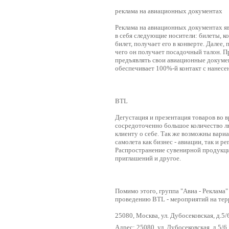
реклама на авиационных документах
Реклама на авиационных документах яв
в себя следующие носители: билеты, к
билет, получает его в конверте. Далее
чего он получает посадочный талон. 
предъявлять свои авиационные документ
обеспечивает 100%-й контакт с нанес
BTL
Дегустация и презентация товаров во в
сосредоточенно большое количество л
клиенту о себе. Так же возможны вари
самолета как бизнес - авиации, так и 
Распространение сувенирной продукци
приглашений и другое.
Помимо этого, группа "Авиа - Реклама
проведению BTL - мероприятий на терр
25080, Москва, ул. Дубосековская, д.5/
Адрес: 25080, ул. Дубосековская, д.5/6