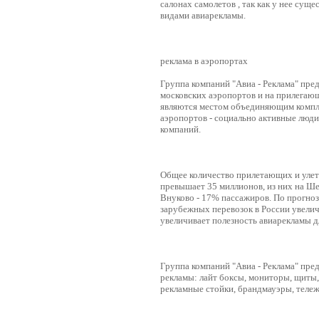
салонах самолетов , так как у нее су
видами авиарекламы.
реклама в аэропортах
Группа компаний "Авиа - Реклама" пре
московских аэропортов и на прилегаю
являются местом объединяющим компле
аэропортов - социально активные люди
компаний.
Общее количество прилетающих и уле
превышает 35 миллионов, из них на Ш
Внуково - 17% пассажиров. По прогноз
зарубежных перевозок в России увелич
увеличивает полезность авиарекламы 
Группа компаний "Авиа - Реклама" пре
рекламы: лайт боксы, мониторы, щиты
рекламные стойки, брандмауэры, тележ