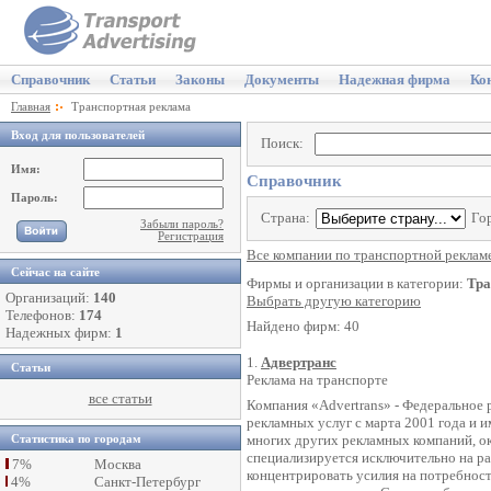
Справочник
Статьи
Законы
Документы
Надежная фирма
Ко
Главная
Транспортная реклама
Вход для пользователей
Поиск:
Имя:
Справочник
Пароль:
Страна:
Го
Забыли пароль?
Регистрация
Все компании по транспортной рекламе
Сейчас на сайте
Фирмы и организации в категории:
Тра
Организаций:
140
Выбрать другую категорию
Телефонов:
174
Найдено фирм: 40
Надежных фирм:
1
1.
Адвертранс
Статьи
Реклама на транспорте
все статьи
Компания «Advertrans» - Федеральное 
рекламных услуг с марта 2001 года и 
многих других рекламных компаний, о
Статистика по городам
специализируется исключительно на ра
7%
Москва
концентрировать усилия на потребнос
4%
Санкт-Петербург