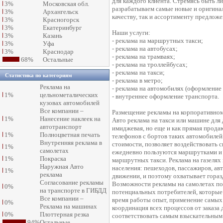
для каждого клиента. Стремясь быть л
3%
Московская обл.
разрабатываем самые новые и оригинал
3%
Архангельск
качеству, так и ассортименту предложе
3%
Красногорск
3%
Екатеринбург
Наши услуги:
3%
Казань
- реклама на маршрутных такси;
3%
Уфа
- реклама на автобусах;
3%
Краснодар
- реклама на трамваях;
68%
Остальные
- реклама на троллейбусах;
- реклама на такси;
Статистика по категориям
- реклама в метро;
Реклама на
- реклама на автомобилях (оформление
1%
цельнометалических
- внутреннее оформление транспорта.
кузовах автомобилей
Все компании –
Размещение рекламы на корпоративном
1%
Нанесение наклеек на
Авто реклама на такси или машине для 
автотранспорт
имиджевая, но еще и как прямая прод
1%
Полноцветная печать
телефонов с бортов таких автомобилей
Внутренняя реклама в
стоимости, позволяет воздействовать 
1%
самолетах
ежедневно пользуются маршрутками и 
1%
Покраска
маршрутных такси. Реклама на газелях
Наружная Авто
населения: пешеходов, пассажиров, авт
1%
реклама
движении, и поэтому охватывает гора
Согласование рекламы
Возможности рекламы на самолетах по
0%
на транспорте в ГИБДД
потенциальных потребителей, которые
Все компании –
время работы опыт, применение самых
0%
Реклама на машинах
координация всех процессов от заказа 
0%
Плоттерная резка
соответствовать самым взыскательным
94%
Остальные