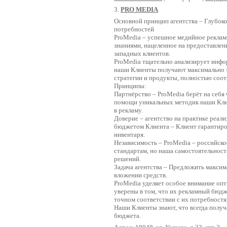
3.
PRO MEDIA
Основной принцип агентства – Глубок
потребностей
ProMedia – успешное медийное рекла
знаниями, нацеленное на предоставлен
западных клиентов.
ProMedia тщательно анализирует инфо
наши Клиенты получают максимально 
стратегии и продукты, полностью соо
Принципы:
Партнёрство – ProMedia берёт на себя
помощи уникальных методик наши Кли
в рекламу.
Доверие – агентство на практике реал
бюджетом Клиента – Клиент гарантиро
инвентаря.
Независимость – ProMedia – российско
стандартам, но наша самостоятельност
решений.
Задача агентства – Предложить макси
вложении средств.
ProMedia уделяет особое внимание оп
уверены в том, что их рекламный бюдж
точном соответствии с их потребностя
Наши Клиенты знают, что всегда получ
бюджета.