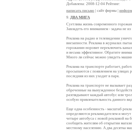
Добавлена: 2008-12-04 Рейтинг:
написать письмо
| сайт фирмы |
информ
9.
ДВА МИГА
Суетлива жизнь современного горожани
Завладеть его вниманием - задача не из
Реклама на радио и телевидении уничт
внезапности. Реклама в журналах пыт
горожанин норовит переключить канал 
и весьма эффективное. Обратите внима
Много ли сейчас можно увидеть машин
Реклама на транспорте работает, работ
просыпаются с появлением на улицах р
последняя из них уходит в парк.
Реклама на транспорте не вызывает ра
обреченные на вынужденное бездейст
разглядывают каждый автобус или трол
особую привлекательность данного вид
Еще одна особенность - масштаб рекла
определяются рекламодателем и могут 
четыре автобуса с новой рекламой на 
сообщить жителям об открытии магазин
местному населению. А два десятка м