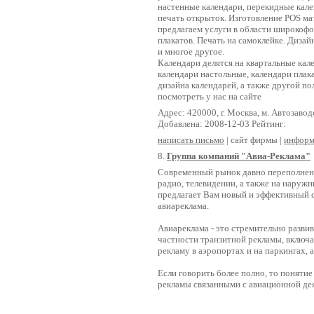
настенные календари, перекидные кален
печать открыток. Изготовление POS ма
предлагаем услуги в области широкофо
плакатов. Печать на самоклейке. Дизай
и многое другое.
Календари делятся на квартальные кал
календари настольные, календари плак
дизайна календарей, а также другой 
посмотреть у нас на сайте
Адрес: 420000, г. Москва, м. Автозавод
Добавлена: 2008-12-03 Рейтинг:
написать письмо
| сайт фирмы |
информ
8.
Группа компаний "Авиа-Реклама"
Современный рынок давно переполнен 
радио, телевидении, а также на наружн
предлагает Вам новый и эффективный 
авиареклама.
Авиареклама - это стремительно разви
частности транзитной рекламы, включа
рекламу в аэропортах и на паркингах, 
Если говорить более полно, то поняти
рекламы связанными с авиационной де