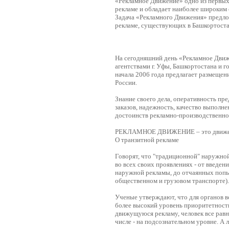
«Рекламное Движение» одно из первых
рекламе и обладает наиболее широким 
Задача «Рекламного Движения» предло
рекламе, существующих в Башкортоста
На сегодняшний день «Рекламное Дви
агентствами г. Уфы, Башкортостана и г
начала 2006 года предлагает размещен
России.
Знание своего дела, оперативность пр
заказов, надежность, качество выполн
достоинств рекламно-производственно
РЕКЛАМНОЕ ДВИЖЕНИЕ – это движен
О транзитной рекламе
Говорят, что "традиционной" наружной
во всех своих проявлениях - от введе
наружной рекламы, до отчаянных попыт
общественном и грузовом транспорте).
Ученые утверждают, что для органов 
более высокий уровень приоритетности
движущуюся рекламу, человек все рав
числе - на подсознательном уровне. А