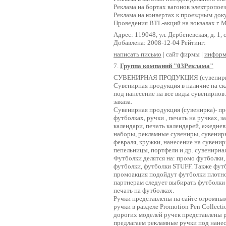
Реклама на бортах вагонов электропо
Реклама на конвертах к проездным до
Проведения BTL-акций на вокзалах г. 
Адрес: 119048, ул. Дербеневская, д. 1, с
Добавлена: 2008-12-04 Рейтинг:
написать письмо
| сайт фирмы |
информ
7.
Группа компаний "03Реклама"
CУВЕНИРНАЯ ПРОДУКЦИЯ (сувенирк
Сувенирная продукция в наличие на скл
под нанесение на все виды сувенирно
заказа.
Сувенирная продукция (сувенирка)- пр
футболках, ручки , печать на ручках, з
календари, печать календарей, ежедне
наборы, рекламные сувениры, сувениры
февраля, кружки, нанесение на сувени
пепельницы, портфели и др. сувенирна
Футболки делятся на: промо футболки,
футболки, футболки STUFF. Также фут
промоакция подойдут футболки плотно
партнерам следует выбирать футболки 
печать на футболках.
Ручки представлены на сайте огромны
ручки в разделе Promotion Pen Collecti
дорогих моделей ручек представлены ру
предлагаем рекламные ручки под нанес