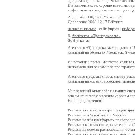
среднем в три раза чаще, чем статичны
В этом контексте, хорошо известная т
эффективным средством воплощения ди
Адрес: 420000, ул. 8 Марта 32/1
Добавлена: 2008-12-17 Рейтинг:
написать письмо
| сайт фирмы |
информ
6.
Агентство «Трансреклама»
Ж/Д реклама
Агентство «Трансреклама» создано в 1
кампаний на объектах Московской жел
В настоящее время Агентство являетс
использования рекламного пространс
Агентство предлагает весь спектр рек
кампаний на железнодорожном трансп
Многолетний опыт работы наших специ
заказы клиентов с высоким уровнем сер
Наши предложения:
Реклама в вагонах электропоездов пр
Реклама на ж/д вокзалах г. Москвы
Реклама на ж/д платформах пригородн
Реклама в вагонах поездов категории 
Реклама на схемах расположения оста
Реклама в вагонах поездов дальнего сл