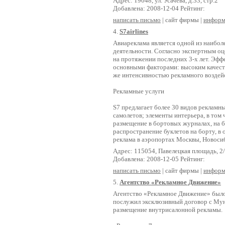
Адрес: 19048, ул. Усачева, д.33, стр.2
Добавлена: 2008-12-04 Рейтинг:
написать письмо
| сайт фирмы |
информ
4.
S7airlines
Авиареклама является одной из наибо
деятельности. Согласно экспертным о
на протяжении последних 3-х лет. Эфф
основными факторами: высоким качеств
же интенсивностью рекламного воздейс
Рекламные услуги
S7 предлагает более 30 видов рекламн
самолетов; элементы интерьера, в том 
размещение в бортовых журналах, на б
распространение буклетов на борту, в 
реклама в аэропортах Москвы, Новосиб
Адрес: 115054, Павелецкая площадь, 2/
Добавлена: 2008-12-05 Рейтинг:
написать письмо
| сайт фирмы |
информ
5.
Агентство «Рекламное Движение»
Агентство «Рекламное Движение» было 
послужил эксклюзивный договор с Мун
размещение внутрисалонной рекламы.