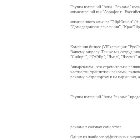
Группа компаний "Авиа - Реклама" яв
авиакомпаний как "Аэрофлот - Российс
авиационного альянса "ЭйрЮнион" (Air
"Домодедовские авиалинии", "КрасЭйр"
Компании бизнес (VIP) авиации: "РусЛ
Вашему запросу. Так же мы сотруднича
"Сибирь", "ЮтЭйр", "Ямал", "Якутия" и
Авиареклама - это стремительно разви
частности, транзитной рекламы, включ
рекламу в аэропортах и на паркингах, 
Группа компаний "Авиа-Реклама" предо
реклама в салонах самолетов
Одним из наиболее эффективных видов