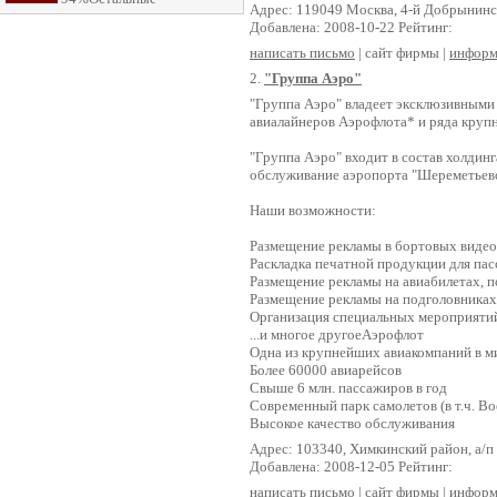
Адрес: 119049 Москва, 4-й Добрынинск
Добавлена: 2008-10-22 Рейтинг:
написать письмо
| сайт фирмы |
информ
2.
"Группа Аэро"
"Группа Аэро" владеет эксклюзивными
авиалайнеров Аэрофлота* и ряда круп
"Группа Аэро" входит в состав холдин
обслуживание аэропорта "Шереметьев
Наши возможности:
Размещение рекламы в бортовых виде
Раскладка печатной продукции для па
Размещение рекламы на авиабилетах, п
Размещение рекламы на подголовниках 
Организация специальных мероприяти
...и многое другоеАэрофлот
Одна из крупнейших авиакомпаний в м
Более 60000 авиарейсов
Свыше 6 млн. пассажиров в год
Современный парк самолетов (в т.ч. Bo
Высокое качество обслуживания
Адрес: 103340, Химкинский район, а/п
Добавлена: 2008-12-05 Рейтинг:
написать письмо
| сайт фирмы |
информ