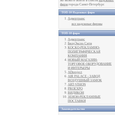
же можете войти в список
надежных
фирм
города Санкт-Петербург.
ТОП-10 Надежных фирм
Адвертранс
все надежные фирмы
ТОП-10 фирм
Адвертранс
БилдЭкспо Сити
КОСКО-РЕКЛАМНО-
ПОЛИГРАФИЧЕСКАЯ
КОМПАНИЯ
НОВЫЙ МАГАЗИН-
ТОРГОВОЕ ОБОРУДОВАНИЕ
И ИНТЕРЬЕРЫ
ADproject
AIR PALACE - ЗАВОД
ВОЗДУШНЫЙ ЗАМОК
ART-VISION
PROEXPO
ВИДИКОН
ЗЕНОН-РЕКЛАМНЫЕ
ПОСТАВКИ
Законодательство