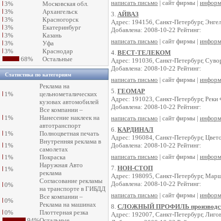
написать письмо
| сайт фирмы |
информ
3%
Московская обл.
3%
Архангельск
3.
АЙВАЗ
3%
Красногорск
Адрес: 194156, Санкт-Петербург, Энгел
3%
Екатеринбург
Добавлена: 2008-10-22 Рейтинг:
3%
Казань
написать письмо
| сайт фирмы |
информ
3%
Уфа
3%
Краснодар
4.
ВЕСТ-ТЕЛЕКОМ
68%
Остальные
Адрес: 191036, Санкт-Петербург, Суво
Добавлена: 2008-10-22 Рейтинг:
Статистика по категориям
написать письмо
| сайт фирмы |
информ
Реклама на
5.
ГЕОМАР
1%
цельнометалических
Адрес: 191023, Санкт-Петербург, Реки 
кузовах автомобилей
Добавлена: 2008-10-22 Рейтинг:
Все компании –
1%
Нанесение наклеек на
написать письмо
| сайт фирмы |
информ
автотранспорт
6.
КАРДИНАЛ
1%
Полноцветная печать
Адрес: 196084, Санкт-Петербург, Цвето
Внутренняя реклама в
1%
Добавлена: 2008-10-22 Рейтинг:
самолетах
написать письмо
| сайт фирмы |
информ
1%
Покраска
Наружная Авто
7.
НОН-СТОП
1%
реклама
Адрес: 198095, Санкт-Петербург, Марша
Согласование рекламы
Добавлена: 2008-10-22 Рейтинг:
0%
на транспорте в ГИБДД
написать письмо
| сайт фирмы |
информ
Все компании –
0%
Реклама на машинах
8.
СЛОЖНЫЙ ПРОФИЛЬ производст
0%
Плоттерная резка
Адрес: 192007, Санкт-Петербург, Лигов
94%
Остальные