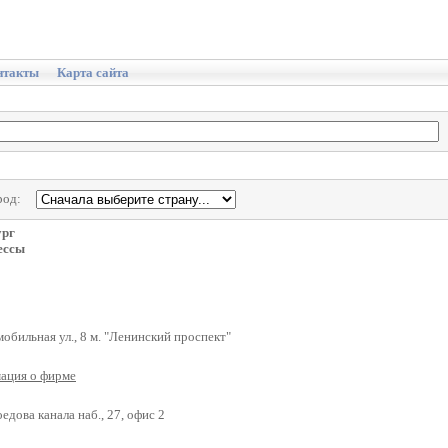
нтакты
Карта сайта
род:
ург
ессы
обильная ул., 8 м. "Ленинский проспект"
ация о фирме
едова канала наб., 27, офис 2