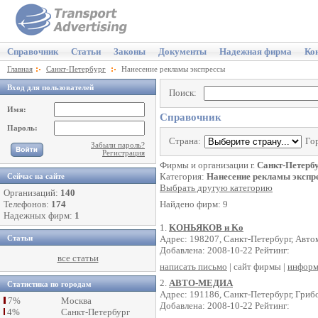
Справочник
Статьи
Законы
Документы
Надежная фирма
Ко
Главная
Санкт-Петербург
Нанесение рекламы экспрессы
Вход для пользователей
Поиск:
Имя:
Справочник
Пароль:
Страна:
Го
Забыли пароль?
Регистрация
Фирмы и организации г.
Санкт-Петерб
Категория:
Нанесение рекламы экспр
Сейчас на сайте
Выбрать другую категорию
Организаций:
140
Телефонов:
174
Найдено фирм: 9
Надежных фирм:
1
1.
KОНЬЯКОВ и Kо
Адрес: 198207, Санкт-Петербург, Автом
Статьи
Добавлена: 2008-10-22 Рейтинг:
все статьи
написать письмо
| сайт фирмы |
информ
2.
АВТО-МЕДИА
Статистика по городам
Адрес: 191186, Санкт-Петербург, Грибо
7%
Москва
Добавлена: 2008-10-22 Рейтинг:
4%
Санкт-Петербург