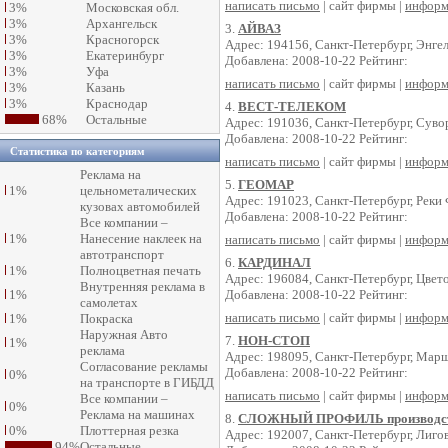
написать письмо
| сайт фирмы |
информ
3%
Московская обл.
3%
Архангельск
3.
АЙВАЗ
3%
Красногорск
Адрес: 194156, Санкт-Петербург, Энгел
3%
Екатеринбург
Добавлена: 2008-10-22 Рейтинг:
3%
Уфа
написать письмо
| сайт фирмы |
информ
3%
Казань
3%
Краснодар
4.
ВЕСТ-ТЕЛЕКОМ
68%
Остальные
Адрес: 191036, Санкт-Петербург, Суво
Добавлена: 2008-10-22 Рейтинг:
Статистика по категориям
написать письмо
| сайт фирмы |
информ
Реклама на
5.
ГЕОМАР
1%
цельнометалических
Адрес: 191023, Санкт-Петербург, Реки 
кузовах автомобилей
Добавлена: 2008-10-22 Рейтинг:
Все компании –
1%
Нанесение наклеек на
написать письмо
| сайт фирмы |
информ
автотранспорт
6.
КАРДИНАЛ
1%
Полноцветная печать
Адрес: 196084, Санкт-Петербург, Цвето
Внутренняя реклама в
1%
Добавлена: 2008-10-22 Рейтинг:
самолетах
написать письмо
| сайт фирмы |
информ
1%
Покраска
Наружная Авто
7.
НОН-СТОП
1%
реклама
Адрес: 198095, Санкт-Петербург, Марша
Согласование рекламы
Добавлена: 2008-10-22 Рейтинг:
0%
на транспорте в ГИБДД
написать письмо
| сайт фирмы |
информ
Все компании –
0%
Реклама на машинах
8.
СЛОЖНЫЙ ПРОФИЛЬ производст
0%
Плоттерная резка
Адрес: 192007, Санкт-Петербург, Лигов
94%
Остальные