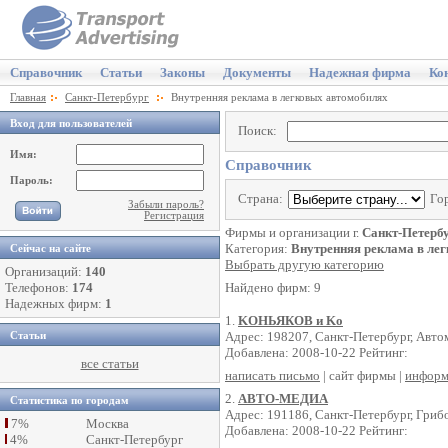
Справочник
Статьи
Законы
Документы
Надежная фирма
Ко
Главная
Санкт-Петербург
Внутренняя реклама в легковых автомобилях
Вход для пользователей
Поиск:
Имя:
Справочник
Пароль:
Страна:
Го
Забыли пароль?
Регистрация
Фирмы и организации г.
Санкт-Петерб
Категория:
Внутренняя реклама в ле
Сейчас на сайте
Выбрать другую категорию
Организаций:
140
Телефонов:
174
Найдено фирм: 9
Надежных фирм:
1
1.
KОНЬЯКОВ и Kо
Адрес: 198207, Санкт-Петербург, Автом
Статьи
Добавлена: 2008-10-22 Рейтинг:
все статьи
написать письмо
| сайт фирмы |
информ
2.
АВТО-МЕДИА
Статистика по городам
Адрес: 191186, Санкт-Петербург, Грибо
7%
Москва
Добавлена: 2008-10-22 Рейтинг:
4%
Санкт-Петербург