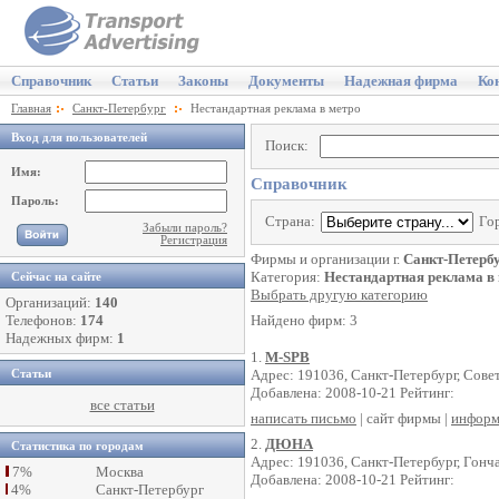
Справочник
Статьи
Законы
Документы
Надежная фирма
Ко
Главная
Санкт-Петербург
Нестандартная реклама в метро
Вход для пользователей
Поиск:
Имя:
Справочник
Пароль:
Страна:
Го
Забыли пароль?
Регистрация
Фирмы и организации г.
Санкт-Петерб
Категория:
Нестандартная реклама в
Сейчас на сайте
Выбрать другую категорию
Организаций:
140
Телефонов:
174
Найдено фирм: 3
Надежных фирм:
1
1.
M-SPB
Адрес: 191036, Санкт-Петербург, Совет
Статьи
Добавлена: 2008-10-21 Рейтинг:
все статьи
написать письмо
| сайт фирмы |
информ
2.
ДЮНА
Статистика по городам
Адрес: 191036, Санкт-Петербург, Гонча
7%
Москва
Добавлена: 2008-10-21 Рейтинг:
4%
Санкт-Петербург