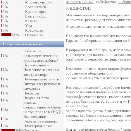
написать письмо
| сайт фирмы |
информ
3%
Московская обл.
3%
Архангельск
3.
НОН-СТОП
3%
Красногорск
Мы занимаемся транспортной рекламо
3%
Екатеринбург
напечатать рекламу для метро, милост
3%
Казань
3%
Уфа
А так же сольвентная печать высокост
3%
Краснодар
68%
Остальные
Производство высокостойких изображен
Гарантийный срок использования до 3-
Статистика по категориям
Изображения на баннере, бумаге и сам
Реклама на
транспорте, для напольной и асфальтов
1%
цельнометалических
билбордов штендеров, витрин, указател
кузовах автомобилей
Все компании –
Изготовление всех видов широкоформат
1%
Нанесение наклеек на
собственном оборудовании.
автотранспорт
Сольвентная печать высокого разреше
1%
Полноцветная печать
Внутренняя реклама в
1%
Благодаря последней разработки японск
самолетах
стало возможным получать сольвентны
1%
Покраска
широкоформатная печать имеет отличи
Наружная Авто
1%
непревзойденное качество печати — 1
реклама
точки 12 пкл;
Согласование рекламы
0%
особая яркость цветов, благодаря нов
на транспорте в ГИБДД
высокая стойкость незащищенного изоб
Все компании –
0%
сниженная себестоимость, благодаря и
Реклама на машинах
0%
Плоттерная резка
Для печати используется большой спек
94%
Остальные