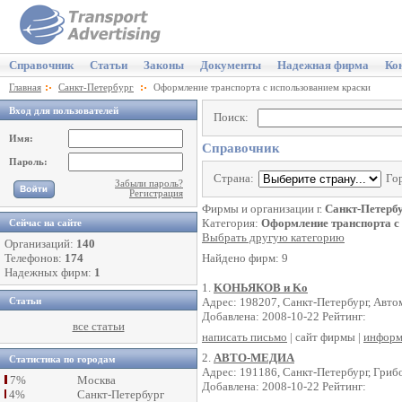
Справочник
Статьи
Законы
Документы
Надежная фирма
Ко
Главная
Санкт-Петербург
Оформление транспорта с использованием краски
Вход для пользователей
Поиск:
Имя:
Справочник
Пароль:
Страна:
Го
Забыли пароль?
Регистрация
Фирмы и организации г.
Санкт-Петерб
Категория:
Оформление транспорта с
Сейчас на сайте
Выбрать другую категорию
Организаций:
140
Телефонов:
174
Найдено фирм: 9
Надежных фирм:
1
1.
KОНЬЯКОВ и Kо
Адрес: 198207, Санкт-Петербург, Автом
Статьи
Добавлена: 2008-10-22 Рейтинг:
все статьи
написать письмо
| сайт фирмы |
информ
2.
АВТО-МЕДИА
Статистика по городам
Адрес: 191186, Санкт-Петербург, Грибо
7%
Москва
Добавлена: 2008-10-22 Рейтинг:
4%
Санкт-Петербург