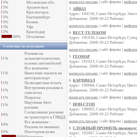
написать письмо
| сайт фирмы |
информ
3%
Московская обл.
3%
Архангельск
3.
АЙВАЗ
3%
Красногорск
Адрес: 194156, Санкт-Петербург, Энгел
3%
Екатеринбург
Добавлена: 2008-10-22 Рейтинг:
3%
Казань
написать письмо
| сайт фирмы |
информ
3%
Уфа
3%
Краснодар
4.
ВЕСТ-ТЕЛЕКОМ
68%
Остальные
Адрес: 191036, Санкт-Петербург, Суво
Добавлена: 2008-10-22 Рейтинг:
Статистика по категориям
написать письмо
| сайт фирмы |
информ
Реклама на
5.
ГЕОМАР
1%
цельнометалических
Адрес: 191023, Санкт-Петербург, Реки 
кузовах автомобилей
Добавлена: 2008-10-22 Рейтинг:
Все компании –
1%
Нанесение наклеек на
написать письмо
| сайт фирмы |
информ
автотранспорт
6.
КАРДИНАЛ
1%
Полноцветная печать
Адрес: 196084, Санкт-Петербург, Цвето
Внутренняя реклама в
1%
Добавлена: 2008-10-22 Рейтинг:
самолетах
написать письмо
| сайт фирмы |
информ
1%
Покраска
Наружная Авто
7.
НОН-СТОП
1%
реклама
Адрес: 198095, Санкт-Петербург, Марша
Согласование рекламы
Добавлена: 2008-10-22 Рейтинг:
0%
на транспорте в ГИБДД
написать письмо
| сайт фирмы |
информ
Все компании –
0%
Реклама на машинах
8.
СЛОЖНЫЙ ПРОФИЛЬ производст
0%
Плоттерная резка
Адрес: 192007, Санкт-Петербург, Лигов
94%
Остальные