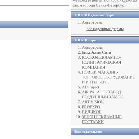
же можете войти в список
надежных
фирм
города Санкт-Петербург.
ТОП-10 Надежных фирм
Адвертранс
все надежные фирмы
ТОП-10 фирм
Адвертранс
БилдЭкспо Сити
КОСКО-РЕКЛАМНО-
ПОЛИГРАФИЧЕСКАЯ
КОМПАНИЯ
НОВЫЙ МАГАЗИН-
ТОРГОВОЕ ОБОРУДОВАНИЕ
И ИНТЕРЬЕРЫ
ADproject
AIR PALACE - ЗАВОД
ВОЗДУШНЫЙ ЗАМОК
ART-VISION
PROEXPO
ВИДИКОН
ЗЕНОН-РЕКЛАМНЫЕ
ПОСТАВКИ
Законодательство