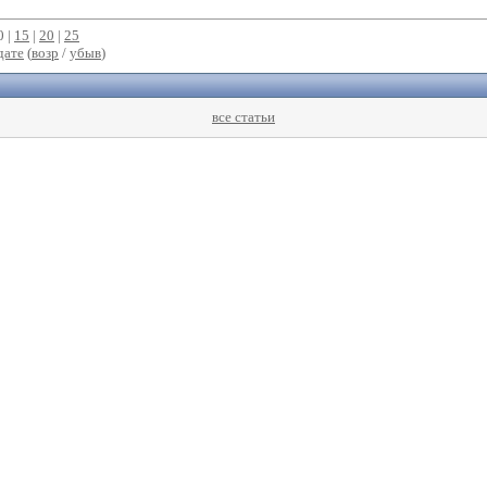
0 |
15
|
20
|
25
дате
(
возр
/
убыв
)
все статьи