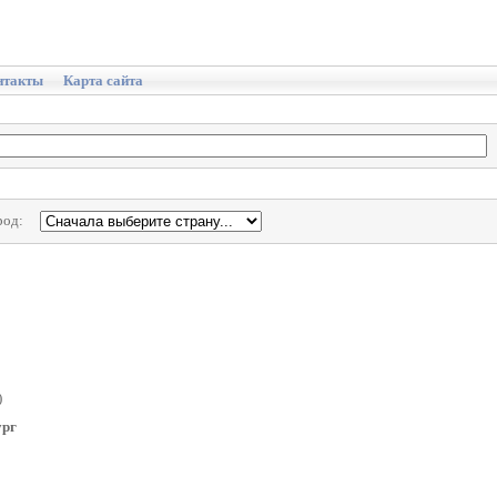
нтакты
Карта сайта
род:
)
ург