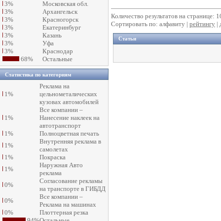
3%
Московская обл.
3%
Архангельск
Количество результатов на странице: 1
3%
Красногорск
Сортировать по: алфавиту |
рейтингу
|
3%
Екатеринбург
3%
Казань
Статьи
3%
Уфа
3%
Краснодар
68%
Остальные
Статистика по категориям
Реклама на
1%
цельнометалических
кузовах автомобилей
Все компании –
1%
Нанесение наклеек на
автотранспорт
1%
Полноцветная печать
Внутренняя реклама в
1%
самолетах
1%
Покраска
Наружная Авто
1%
реклама
Согласование рекламы
0%
на транспорте в ГИБДД
Все компании –
0%
Реклама на машинах
0%
Плоттерная резка
94%
Остальные