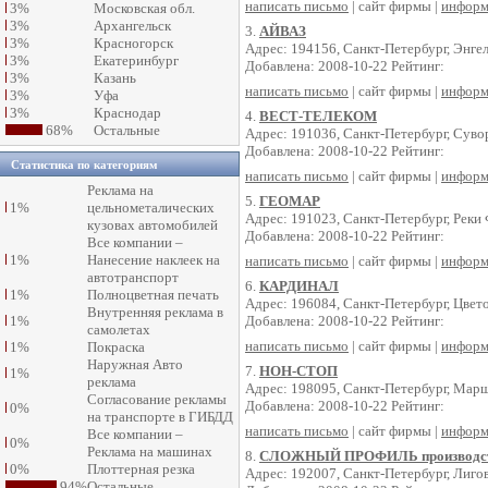
написать письмо
| сайт фирмы |
информ
3%
Московская обл.
3%
Архангельск
3.
АЙВАЗ
3%
Красногорск
Адрес: 194156, Санкт-Петербург, Энгел
3%
Екатеринбург
Добавлена: 2008-10-22 Рейтинг:
3%
Казань
написать письмо
| сайт фирмы |
информ
3%
Уфа
3%
Краснодар
4.
ВЕСТ-ТЕЛЕКОМ
68%
Остальные
Адрес: 191036, Санкт-Петербург, Суво
Добавлена: 2008-10-22 Рейтинг:
Статистика по категориям
написать письмо
| сайт фирмы |
информ
Реклама на
5.
ГЕОМАР
1%
цельнометалических
Адрес: 191023, Санкт-Петербург, Реки 
кузовах автомобилей
Добавлена: 2008-10-22 Рейтинг:
Все компании –
1%
Нанесение наклеек на
написать письмо
| сайт фирмы |
информ
автотранспорт
6.
КАРДИНАЛ
1%
Полноцветная печать
Адрес: 196084, Санкт-Петербург, Цвето
Внутренняя реклама в
1%
Добавлена: 2008-10-22 Рейтинг:
самолетах
написать письмо
| сайт фирмы |
информ
1%
Покраска
Наружная Авто
7.
НОН-СТОП
1%
реклама
Адрес: 198095, Санкт-Петербург, Марша
Согласование рекламы
Добавлена: 2008-10-22 Рейтинг:
0%
на транспорте в ГИБДД
написать письмо
| сайт фирмы |
информ
Все компании –
0%
Реклама на машинах
8.
СЛОЖНЫЙ ПРОФИЛЬ производст
0%
Плоттерная резка
Адрес: 192007, Санкт-Петербург, Лигов
94%
Остальные