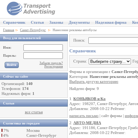
Справочник
Статьи
Законы
Документы
Надежная фирма
Ко
Главная
Санкт-Петербург
Нанесение рекламы автобусы
Вход для пользователей
Поиск:
Имя:
Справочник
Пароль:
Страна:
Го
Забыли пароль?
Регистрация
Фирмы и организации г.
Санкт-Петерб
Категория:
Нанесение рекламы автоб
Сейчас на сайте
Выбрать другую категорию
Организаций:
140
Телефонов:
174
Найдено фирм: 9
Надежных фирм:
1
1.
KОНЬЯКОВ и Kо
Адрес: 198207, Санкт-Петербург, Автом
Статьи
Добавлена: 2008-10-22 Рейтинг:
все статьи
написать письмо
| сайт фирмы |
информ
2.
АВТО-МЕДИА
Статистика по городам
Адрес: 191186, Санкт-Петербург, Грибо
7%
Москва
Добавлена: 2008-10-22 Рейтинг:
4%
Санкт-Петербург