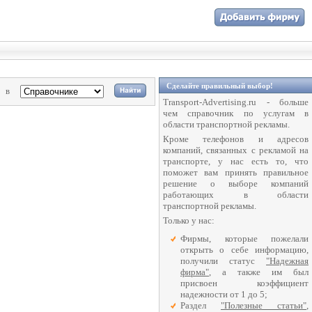
Сделайте правильный выбор!
в
Transport-Advertising.ru - больше
чем справочник по услугам в
области транспортной рекламы.
Кроме телефонов и адресов
компаний, связанных с рекламой на
транспорте, у нас есть то, что
поможет вам принять правильное
решение о выборе компаний
работающих в области
транспортной рекламы.
Только у нас:
Фирмы, которые пожелали
открыть о себе информацию,
получили статус
"Надежная
фирма"
, а также им был
присвоен коэффициент
надежности от 1 до 5;
Раздел
"Полезные статьи"
,