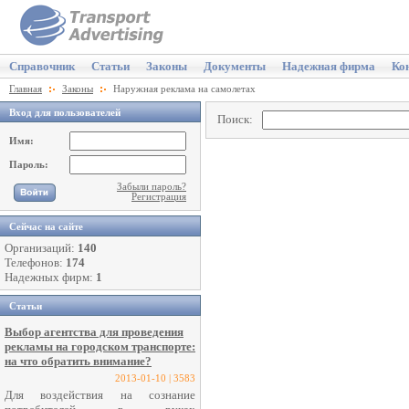
Справочник
Статьи
Законы
Документы
Надежная фирма
Ко
Главная
Законы
Наружная реклама на самолетах
Вход для пользователей
Поиск:
Имя:
Пароль:
Забыли пароль?
Регистрация
Сейчас на сайте
Организаций:
140
Телефонов:
174
Надежных фирм:
1
Статьи
Выбор агентства для проведения
рекламы на городском транспорте:
на что обратить внимание?
2013-01-10 | 3583
Для воздействия на сознание