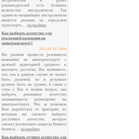
потребителей в руках
рекламодателей есть большое
количество инструментов. Так
одним из мощнейших инструментов
является реклама на городском
транспорте....
подробнее
Как выбрать агентство для
рекламной кампании на
авиатранспорте?
2013-01-10 | 3646
Вы решили провести рекламную
компанию на авиатранспорте с
целевой аудиторией среднего и
высокого достатка. Вы понимаете,
что она в данном случае не может
быть дешевой, но и результат
должен быть на уровне, в связи с
этим у Вас и возник вопрос, как
выбрать рекламное агентство
занимающееся размещение на
авиатранспорте. Что ж поможем
Вам выработать те критерии, по
которым вы сможете выбрать
достойное агентство, которое
сможет реализовать запросы Вашего
бизнеса....
подробнее
Как выбрать лучшее агентство для