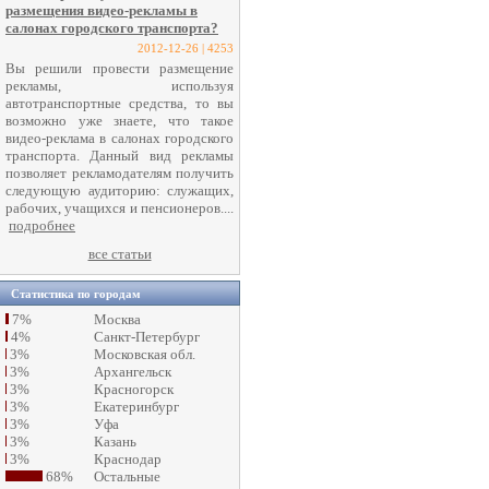
размещения видео-рекламы в
салонах городского транспорта?
2012-12-26 | 4253
Вы решили провести размещение
рекламы, используя
автотранспортные средства, то вы
возможно уже знаете, что такое
видео-реклама в салонах городского
транспорта. Данный вид рекламы
позволяет рекламодателям получить
следующую аудиторию: служащих,
рабочих, учащихся и пенсионеров....
подробнее
все статьи
Статистика по городам
7%
Москва
4%
Санкт-Петербург
3%
Московская обл.
3%
Архангельск
3%
Красногорск
3%
Екатеринбург
3%
Уфа
3%
Казань
3%
Краснодар
68%
Остальные