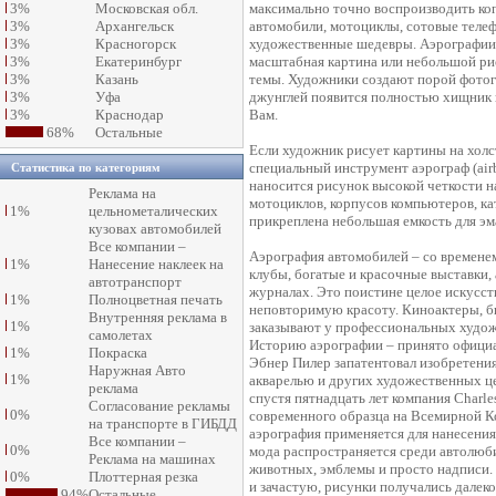
3%
Московская обл.
максимально точно воспроизводить коп
3%
Архангельск
автомобили, мотоциклы, сотовые теле
3%
Красногорск
художественные шедевры. Аэрографии 
3%
Екатеринбург
масштабная картина или небольшой рис
3%
Казань
темы. Художники создают порой фотогр
3%
Уфа
джунглей появится полностью хищник
3%
Краснодар
Вам.
68%
Остальные
Если художник рисует картины на холс
специальный инструмент аэрограф (аirb
Статистика по категориям
наносится рисунок высокой четкости н
Реклама на
мотоциклов, корпусов компьютеров, ка
1%
цельнометалических
прикреплена небольшая емкость для эма
кузовах автомобилей
Все компании –
Аэрография автомобилей – со временем
1%
Нанесение наклеек на
клубы, богатые и красочные выставки,
автотранспорт
журналах. Это поистине целое искусст
1%
Полноцветная печать
неповторимую красоту. Киноактеры, б
Внутренняя реклама в
1%
заказывают у профессиональных худо
самолетах
Историю аэрографии – принято официал
1%
Покраска
Эбнер Пилер запатентовал изобретения
Наружная Авто
1%
акварелью и других художественных це
реклама
спустя пятнадцать лет компания Charle
Согласование рекламы
0%
современного образца на Всемирной Ко
на транспорте в ГИБДД
аэрография применяется для нанесения
Все компании –
0%
мода распространяется среди автолюб
Реклама на машинах
животных, эмблемы и просто надписи.
0%
Плоттерная резка
и зачастую, рисунки получались далек
94%
Остальные