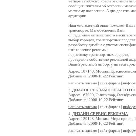
четыре автобуса с новой рекламой на 
сообщить жителям об открытии магазин
местному населению. А два десятка м
аудитории.
Наш многолетний опыт поможет Вам в 
транспорте. Мы обеспечим Вам:
определение оптимального масштаба к
выбор городов, транспортных средств
разработку дизайна с учетом специфики
изготовление рекламы;
подготовку транспортных средств;
проведение собственно рекламной акци
Вашей рекламой на борту на весь срок 
Адрес: 107140, Москва, Красносельская 
Добавлена: 2008-10-22 Рейтинг:
написать письмо
| сайт фирмы |
информ
3.
ДИАЛОГ РЕКЛАМНОЕ АГЕНТС
Адрес: 167000, Сыктывкар, Октябрьски
Добавлена: 2008-10-22 Рейтинг:
написать письмо
| сайт фирмы |
информ
4.
ДИЗАЙН-СЕРВИС-РЕКЛАМА
Адрес: 129128, Москва, Мира просп., 
Добавлена: 2008-10-22 Рейтинг:
написать письмо
| сайт фирмы |
информ