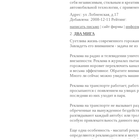
себя независимым, стильным и креатив
автомобильной технологии, с применен
Адрес: ул. Лобненская, д.17
Добавлена: 2008-12-11 Рейтинг:
написать письмо
| сайт фирмы |
информ
2.
ДВА МИГА
Суетлива жизнь современного горожани
Завладеть его вниманием - задача не из
Реклама на радио и телевидении уничт
внезапности. Реклама в журналах пыт
горожанин норовит переключить канал 
и весьма эффективное. Обратите внима
Много ли сейчас можно увидеть машин
Реклама на транспорте работает, работ
просыпаются с появлением на улицах р
последняя из них уходит в парк.
Реклама на транспорте не вызывает ра
обреченные на вынужденное бездейст
разглядывают каждый автобус или трол
особую привлекательность данного вид
Еще одна особенность - масштаб рекла
определяются рекламодателем и могут 