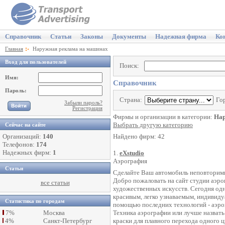
Справочник
Статьи
Законы
Документы
Надежная фирма
Ко
Главная
Наружная реклама на машинах
Вход для пользователей
Поиск:
Имя:
Справочник
Пароль:
Страна:
Го
Забыли пароль?
Регистрация
Фирмы и организации в категории:
Нар
Выбрать другую категорию
Сейчас на сайте
Организаций:
140
Найдено фирм: 42
Телефонов:
174
Надежных фирм:
1
1.
eХstudio
Аэрография
Статьи
Cделайте Ваш автомобиль неповторим
Добро пожаловать на сайт студии аэро
все статьи
художественных искусств. Сегодня од
красивым, легко узнаваемым, индивидуа
Статистика по городам
помощью последних технологий - аэро
7%
Москва
Техника аэрографии или лучше назвать
4%
Санкт-Петербург
краски для плавного перехода одного ц