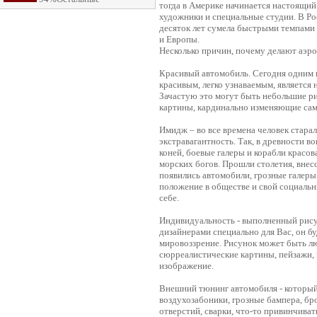
тогда в Америке начинается настоящий
художники и специальные студии. В Рос
десяток лет сумела быстрыми темпами 
и Европы.
Несколько причин, почему делают аэр
Красивый автомобиль. Сегодня одним 
красивым, легко узнаваемым, является 
Зачастую это могут быть небольшие р
картины, кардинально изменяющие сам
Имидж – во все времена человек стара
экстравагантность. Так, в древности 
коней, боевые галеры и корабли крас
морских богов. Прошли столетия, внес
появились автомобили, грозные галеры
положение в обществе и свой социальн
себе.
Индивидуальность - выполненный рис
дизайнерами специально для Вас, он бу
мировоззрение. Рисунок может быть лю
сюрреалистические картины, пейзажи,
изображение.
Внешний тюнинг автомобиля - который
воздухозабоники, грозные бампера, бр
отверстий, сварки, что-то привинчиват