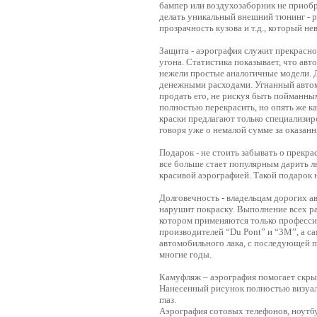
бампер или воздухозаборник не приоб
делать уникальный внешний тюнинг - 
прозрачность кузова и т.д., который 
Защита - аэрография служит прекрасно
угона. Статистика показывает, что ав
нежели простые аналогичные модели. Д
денежными расходами. Угнанный автом
продать его, не рискуя быть пойманны
полностью перекрасить, но опять же к
краски предлагают только специализир
говоря уже о немалой сумме за оказанн
Подарок - не стоить забывать о прекр
все больше стает популярным дарить 
красивой аэрографией. Такой подарок
Долговечность - владельцам дорогих а
нарушит покраску. Выполнение всех ра
котором применяются только професс
производителей “Du Pont” и “3M”, а с
автомобильного лака, с последующей п
многие годы.
Камуфляж – аэрография помогает скры
Нанесенный рисунок полностью визуаль
глаз.
Аэрография сотовых телефонов, ноутбу