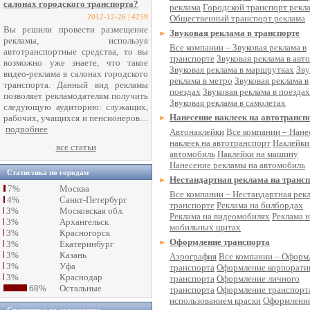
салонах городского транспорта?
реклама
Городской транспорт рекл
2012-12-26 | 4259
Общественный транспорт реклама
Вы решили провести размещение
Звуковая реклама в транспорте
рекламы, используя
Все компании – Звуковая реклама в
автотранспортные средства, то вы
транспорте
Звуковая реклама в авт
возможно уже знаете, что такое
Звуковая реклама в маршрутках
Зву
видео-реклама в салонах городского
реклама в метро
Звуковая реклама в
транспорта. Данный вид рекламы
поездах
Звуковая реклама в поездах
позволяет рекламодателям получить
Звуковая реклама в самолетах
следующую аудиторию: служащих,
Нанесение наклеек на автотрансп
рабочих, учащихся и пенсионеров....
подробнее
Автонаклейки
Все компании – Нане
наклеек на автотранспорт
Наклейки
все статьи
автомобиль
Наклейки на машину
Нанесение рекламы на автомобиль
Статистика по городам
Нестандартная реклама на трансп
7%
Москва
Все компании – Нестандартная рек
4%
Санкт-Петербург
транспорте
Реклама на билбордах
3%
Московская обл.
Реклама на видеомобилях
Реклама н
3%
Архангельск
мобильных щитах
3%
Красногорск
Оформление транспорта
3%
Екатеринбург
3%
Казань
Аэрография
Все компании – Оформ
3%
Уфа
транспорта
Оформление корпорати
3%
Краснодар
транспорта
Оформление личного
68%
Остальные
транспорта
Оформление транспорт
использованием краски
Оформлени