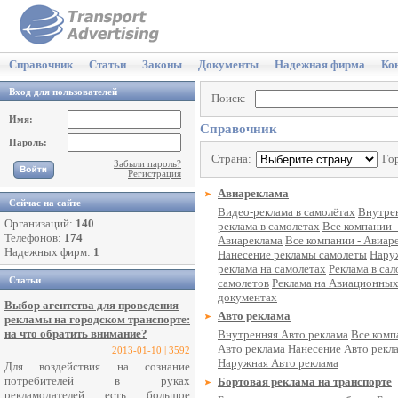
Справочник
Статьи
Законы
Документы
Надежная фирма
Ко
Вход для пользователей
Поиск:
Имя:
Справочник
Пароль:
Страна:
Го
Забыли пароль?
Регистрация
Авиареклама
Сейчас на сайте
Видео-реклама в самолётах
Внутре
Организаций:
140
реклама в самолетах
Все компании -
Телефонов:
174
Авиареклама
Все компании - Авиар
Надежных фирм:
1
Нанесение рекламы самолеты
Нару
реклама на самолетах
Реклама в сал
Статьи
самолетов
Реклама на Авиационны
документах
Выбор агентства для проведения
Авто реклама
рекламы на городском транспорте:
на что обратить внимание?
Внутренняя Авто реклама
Все комп
Авто реклама
Нанесение Авто рекл
2013-01-10 | 3592
Наружная Авто реклама
Для воздействия на сознание
потребителей в руках
Бортовая реклама на транспорте
рекламодателей есть большое