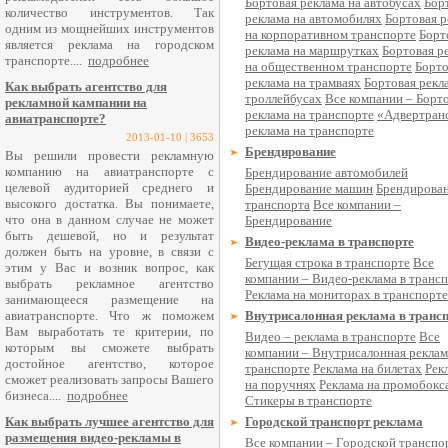
Бортовая реклама на автобусах
Бор
количество инструментов. Так
реклама на автомобилях
Бортовая р
одним из мощнейших инструментов
на корпоративном транспорте
Борт
является реклама на городском
реклама на маршрутках
Бортовая р
транспорте....
подробнее
на общественном транспорте
Борто
реклама на трамваях
Бортовая рекл
Как выбрать агентство для
троллейбусах
Все компании – Борт
рекламной кампании на
реклама на транспорте
«Адвертран
авиатранспорте?
реклама на транспорте
2013-01-10 | 3653
Брендирование
Вы решили провести рекламную
компанию на авиатранспорте с
Брендирование автомобилей
целевой аудиторией среднего и
Брендирование машин
Брендирова
высокого достатка. Вы понимаете,
транспорта
Все компании –
что она в данном случае не может
Брендирование
быть дешевой, но и результат
Видео-реклама в транспорте
должен быть на уровне, в связи с
Бегущая строка в транспорте
Все
этим у Вас и возник вопрос, как
компании – Видео-реклама в транс
выбрать рекламное агентство
Реклама на мониторах в транспорте
занимающееся размещение на
авиатранспорте. Что ж поможем
Внутрисалонная реклама в транс
Вам выработать те критерии, по
Видео – реклама в транспорте
Все
которым вы сможете выбрать
компании – Внутрисалонная реклам
достойное агентство, которое
транспорте
Реклама на билетах
Рек
сможет реализовать запросы Вашего
на поручнях
Реклама на промобокс
бизнеса....
подробнее
Стикеры в транспорте
Как выбрать лучшее агентство для
Городской транспорт реклама
размещения видео-рекламы в
Все компании – Городской транспо