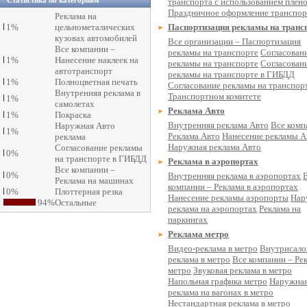
Статистика по категориям
транспорта с использованием плен
Праздничное оформление транспор
Реклама на
1%
цельнометалических
Паспортизация рекламы на транс
кузовах автомобилей
Все организации – Паспортизация
Все компании –
рекламы на транспорте
Согласован
1%
Нанесение наклеек на
рекламы на транспорте
Согласован
автотранспорт
рекламы на транспорте в ГИБДД
1%
Полноцветная печать
Согласование рекламы на транспорт
Внутренняя реклама в
Транспортном комитете
1%
самолетах
Реклама Авто
1%
Покраска
Внутренняя реклама Авто
Все комп
Наружная Авто
1%
Реклама Авто
Нанесение рекламы А
реклама
Наружная реклама Авто
Согласование рекламы
0%
на транспорте в ГИБДД
Реклама в аэропортах
Все компании –
0%
Внутренняя реклама в аэропортах
Реклама на машинах
компании – Реклама в аэропортах
0%
Плоттерная резка
Нанесение рекламы аэропорты
Нар
94%
Остальные
реклама на аэропортах
Реклама на
паркингах
Реклама метро
Видео-реклама в метро
Внутрисало
реклама в метро
Все компании – Ре
метро
Звуковая реклама в метро
Напольная графика метро
Наружна
реклама на вагонах в метро
Нестандартная реклама в метро