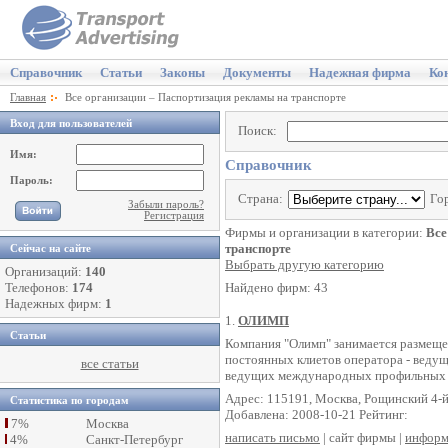
Справочник
Статьи
Законы
Документы
Надежная фирма
Ко
Главная
Все организации – Паспортизация рекламы на транспорте
Вход для пользователей
Поиск:
Имя:
Справочник
Пароль:
Страна:
Го
Забыли пароль?
Регистрация
Фирмы и организации в категории:
Все
транспорте
Сейчас на сайте
Выбрать другую категорию
Организаций:
140
Телефонов:
174
Найдено фирм: 43
Надежных фирм:
1
1.
ОЛИМП
Статьи
Компания "Олимп" занимается размеще
постоянных клиетов оператора - ведущ
все статьи
ведущих международных профильных 
Адрес: 115191, Москва, Рощинский 4-й п
Статистика по городам
Добавлена: 2008-10-21 Рейтинг:
7%
Москва
написать письмо
| сайт фирмы |
информ
4%
Санкт-Петербург