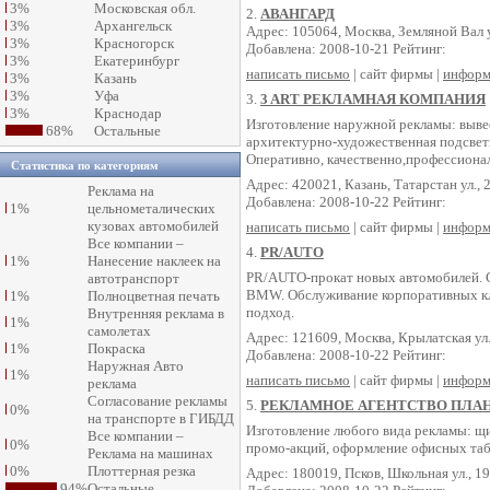
3%
Московская обл.
2.
АВАНГАРД
3%
Архангельск
Адрес: 105064, Москва, Земляной Вал ул
3%
Красногорск
Добавлена: 2008-10-21 Рейтинг:
3%
Екатеринбург
написать письмо
| сайт фирмы |
информ
3%
Казань
3%
Уфа
3.
3 ART РЕКЛАМНАЯ КОМПАНИЯ
3%
Краснодар
Изготовление наружной рекламы: вывес
68%
Остальные
архитектурно-художественная подсвет
Оперативно, качественно,профессиона
Статистика по категориям
Адрес: 420021, Казань, Татарстан ул., 
Реклама на
Добавлена: 2008-10-22 Рейтинг:
1%
цельнометалических
кузовах автомобилей
написать письмо
| сайт фирмы |
информ
Все компании –
4.
PR/AUTO
1%
Нанесение наклеек на
PR/AUTO-прокат новых автомобилей. С
автотранспорт
BMW. Обслуживание корпоративных кл
1%
Полноцветная печать
подход.
Внутренняя реклама в
1%
самолетах
Адрес: 121609, Москва, Крылатская ул.
1%
Покраска
Добавлена: 2008-10-22 Рейтинг:
Наружная Авто
1%
написать письмо
| сайт фирмы |
информ
реклама
Согласование рекламы
5.
РЕКЛАМНОЕ АГЕНТСТВО ПЛА
0%
на транспорте в ГИБДД
Изготовление любого вида рекламы: щи
Все компании –
0%
промо-акций, оформление офисных табл
Реклама на машинах
0%
Плоттерная резка
Адрес: 180019, Псков, Школьная ул., 1
94%
Остальные