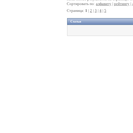
Сортировать по:
алфавиту
|
рейтингу
| 
Страница:
1
|
2
|
3
|
4
|
5
Статьи