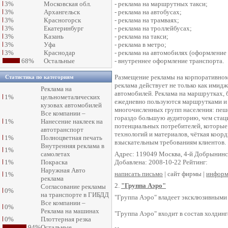
3%
Московская обл.
- реклама на маршрутных такси;
3%
Архангельск
- реклама на автобусах;
3%
Красногорск
- реклама на трамваях;
3%
Екатеринбург
- реклама на троллейбусах;
3%
Казань
- реклама на такси;
3%
Уфа
- реклама в метро;
3%
Краснодар
- реклама на автомобилях (оформление
68%
Остальные
- внутреннее оформление транспорта.
Размещение рекламы на корпоративном
Статистика по категориям
реклама действует не только как имид
Реклама на
автомобилей. Реклама на маршрутках, 
1%
цельнометалических
ежедневно пользуются маршрутками и в
кузовах автомобилей
многочисленных групп населения: пеше
Все компании –
гораздо большую аудиторию, чем стац
1%
Нанесение наклеек на
потенциальных потребителей, которые
автотранспорт
технологий и материалов, чёткая коорд
1%
Полноцветная печать
взыскательным требованиям клиентов.
Внутренняя реклама в
1%
самолетах
Адрес: 119049 Москва, 4-й Добрынинск
1%
Покраска
Добавлена: 2008-10-22 Рейтинг:
Наружная Авто
написать письмо
| сайт фирмы |
информ
1%
реклама
2.
"Группа Аэро"
Согласование рекламы
0%
на транспорте в ГИБДД
"Группа Аэро" владеет эксклюзивными
Все компании –
0%
Реклама на машинах
"Группа Аэро" входит в состав холди
0%
Плоттерная резка
94%
Остальные