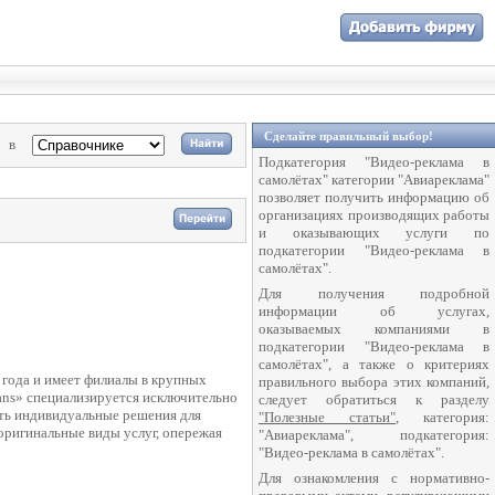
Сделайте правильный выбор!
в
Подкатегория "Видео-реклама в
самолётах" категории "Авиареклама"
позволяет получить информацию об
организациях производящих работы
и оказывающих услуги по
подкатегории "Видео-реклама в
самолётах".
Для получения подробной
информации об услугах,
оказываемых компаниями в
подкатегории "Видео-реклама в
самолётах", а также о критериях
 года и имеет филиалы в крупных
правильного выбора этих компаний,
ans» специализируется исключительно
следует обратиться к разделу
ать индивидуальные решения для
"Полезные статьи"
, категория:
оригинальные виды услуг, опережая
"Авиареклама", подкатегория:
"Видео-реклама в самолётах".
Для ознакомления с нормативно-