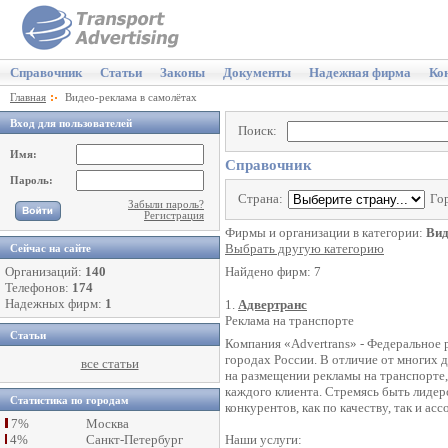
Справочник
Статьи
Законы
Документы
Надежная фирма
Ко
Главная
Видео-реклама в самолётах
Вход для пользователей
Поиск:
Имя:
Справочник
Пароль:
Страна:
Го
Забыли пароль?
Регистрация
Фирмы и организации в категории:
Вид
Выбрать другую категорию
Сейчас на сайте
Организаций:
140
Найдено фирм: 7
Телефонов:
174
Надежных фирм:
1
1.
Адвертранс
Реклама на транспорте
Статьи
Компания «Advertrans» - Федеральное 
городах России. В отличие от многих
все статьи
на размещении рекламы на транспорте,
каждого клиента. Стремясь быть лидер
Статистика по городам
конкурентов, как по качеству, так и а
7%
Москва
4%
Санкт-Петербург
Наши услуги: