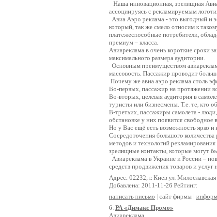
Наша инновационная, зрелищная Авиа А
ассоциируясь с рекламируемым логотип
Авиа Аэро реклама - это выгодный и 
который, так же смело относим к таком
платежеспособные потребители, облад
премиум – класса.
Авиареклама в очень короткие сроки 
максимального размера аудитории.
Основным преимуществом авиарекламы 
массовость. Пассажир проводит большое
Почему же авиа аэро реклама столь эф
Во-первых, пассажир на протяжении в
Во-вторых, целевая аудитория в самоле
туристы или бизнесмены. Т.е. те, кто 
В-третьих, пассажиры самолета - люди
обстановке у них появится свободное 
Но у Вас ещё есть возможность ярко и
Сосредоточения большого количества 
методов и технологий рекламирования 
зрелищные контакты, которые могут 
Авиареклама в Украине и России – нов
средств продвижения товаров и услуг
Адрес: 02232, г. Киев ул. Милославская
Добавлена: 2011-11-26 Рейтинг:
написать письмо
| сайт фирмы |
информ
6.
РА «Димакс Промо»
Авиареклама