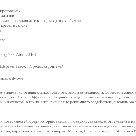
опрограммах
ссажиров
осадочных талонах и конвертах для авиабилетов
кресел в салоне
й
ире
eing-777, Airbus-310)
 Шереметьево-2, Городок строителей
ация о фирме
лее динамично развивающихся сфер рекламной деятельности. Согласно экспер
последних 3-х лет. Эффективность данного вида рекламы обусловлена двумя о
льшим охватом, а так же интенсивностью рекламного воздействия, высоким каче
ых поверхностей, среди которых внешняя поверхность самолетов; элементы инт
змещение в бортовых журналах, на бланках авиабилетов и посадочных талонах; 
мпании; наружная реклама в аэропортах Москвы, Новосибирска, Челябинска и 