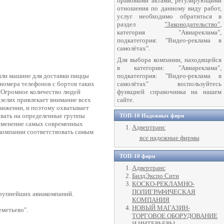
правовыми актами, регулирующими
отношения по данному виду работ,
услуг необходимо обратиться в
раздел
"Законодательство"
,
категория "Авиареклама",
подкатегория: "Видео-реклама в
самолётах".
Для выбора компании, находящейся
в категории: "Авиареклама",
или машине для доставки пиццы
подкатегория: "Видео-реклама в
номера телефонов с бортов таких
самолётах" воспользуйтесь
. Огромное количество людей
функцией справочника на нашем
зелях привлекает внимание всех
сайте.
движении, и поэтому охватывает
овать на определенные группы
ТОП-10 Надежных фирм
рименение самых современных
Адвертранс
т компании соответствовать самым
все надежные фирмы
ТОП-10 фирм
Адвертранс
БилдЭкспо Сити
КОСКО-РЕКЛАМНО-
ПОЛИГРАФИЧЕСКАЯ
крупнейших авиакомпаний.
КОМПАНИЯ
НОВЫЙ МАГАЗИН-
еметьево".
ТОРГОВОЕ ОБОРУДОВАНИЕ
И ИНТЕРЬЕРЫ