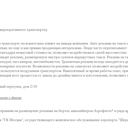
 корпоративного транспорта);
 транспорте положительно влияет на имидж компании. Авто реклама на такси 
жевая, но еще и как прямая продающая автореклама. Люди часто переписывают 
благодаря невысокой стоимости, позволяет воздействовать своей массовостью
идят рекламу, размещенную внутри салонов маршрутных такси. Реклама на га
ходов, пассажиров, автомобилистов. Транзитная реклама всегда находится в 
ионарные носители. Возможности рекламы на самолетах позволяют воздейств
 пользуются воздушным транспортом. Накопленный за время работы опыт, п
инация всех процессов от заказа до дизайна макета и изготовления, позволяю
ий переулок, дом 2/10
ация о фирме
 правами на размещение рекламы на бортах авиалайнеров Аэрофлота* и ряда 
нга "ГК Москва", осуществляющего комплексное обслуживание аэропорта "Шер