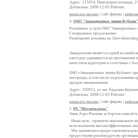
Адрес: 115054, Павелецкая площадь, 2/
Добавлена: 2008-12-05 Рейтинг:
написать письмо
| сайт фирмы |
информ
4.
ОАО "Авиационные линии Кубани"
Рекламные услуги ОАО "Авиационные 
Специальное предложение:
Размещение рекламы на Ланч-Боксе(ко
Авиареклама является одной из наибо
ежегодно удваивается на протяжении 
качеством аудитории в сочетании с бо
ОАО «Авиационные линии Кубани» пред
интерьера, в том числе подголовники к
продаж авиакомпании.
Адрес: 350912, ул. им. Евдокии Бершан
Добавлена: 2008-12-05 Рейтинг:
написать письмо
| сайт фирмы |
информ
5.
РА "Мегареклама"
Авиа Аэро Реклама за бортом самолёта
Наша цель - привлечь максимальное к
использования высокоэффективных инс
Мы занимаемся предоставлением рекла
предоставляя рекламодателю зрелищны