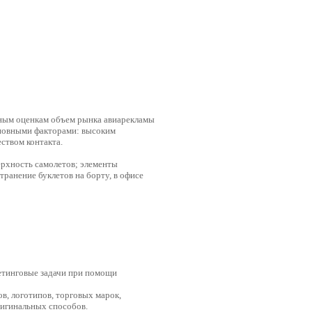
тным оценкам объем рынка авиарекламы
сновными факторами: высоким
ством контакта.
рхность самолетов; элементы
транение буклетов на борту, в офисе
етинговые задачи при помощи
в, логотипов, торговых марок,
ригинальных способов.