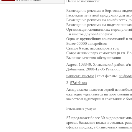
Наши возможности:
Размещение рекламы в бортовых виде
Раскладка печатной продукции для па
Размещение рекламы на авиабилетах, п
Размещение рекламы на подголовниках 
Организация специальных мероприяти
...и многое другоеАэрофлот
Одна из крупнейших авиакомпаний в м
Более 60000 авиарейсов
Свыше 6 млн. пассажиров в год
Современный парк самолетов (в т.ч. Bo
Высокое качество обслуживания
Адрес: 103340, Химкинский район, а/п
Добавлена: 2008-12-05 Рейтинг:
написать письмо
| сайт фирмы |
информ
3.
S7airlines
Авиареклама является одной из наибо
ежегодно удваивается на протяжении 
качеством аудитории в сочетании с бо
Рекламные услуги
S7 предлагает более 30 видов рекламн
кресел, багажные полки и столики; ра
офисах продаж, в бизнес-залах авиако