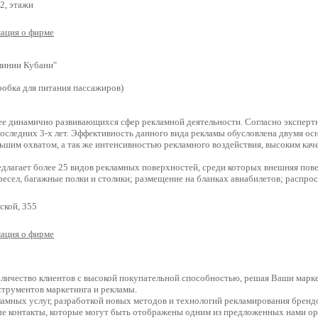
2, этажи
ация о фирме
линии Кубани"
робка для питания пассажиров)
лее динамично развивающихся сфер рекламной деятельности. Согласно экспер
последних 3-х лет. Эффективность данного вида рекламы обусловлена двумя о
льшим охватом, а так же интенсивностью рекламного воздействия, высоким каче
лагает более 25 видов рекламных поверхностей, среди которых внешняя пове
ресел, багажные полки и столики; размещение на бланках авиабилетов; распрос
ской, 355
ация о фирме
оличество клиентов с высокой покупательной способностью, решая Ваши марк
трументов маркетинга и рекламы.
мных услуг, разработкой новых методов и технологий рекламирования брендо
е контакты, которые могут быть отображены одним из предложенных нами о