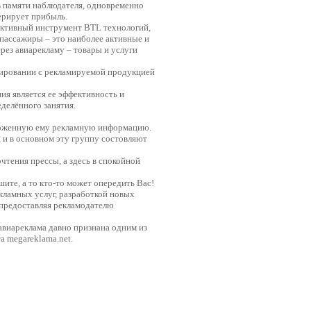
в памяти наблюдателя, одновременно
ерирует прибыль.
ективный инструмент BTL технологий,
апассажиры – это наиболее активные и
ез авиарекламу – товары и услуги
мировании с рекламируемой продукцией
я является ее эффективность и
еделённого занятия.
дложенную ему рекламную информацию.
, и в основном эту группу состовляют
чтения прессы, а здесь в спокойной
ите, а то кто-то может опередить Вас!
ламных услуг, разработкой новых
 предоставляя рекламодателю
авиареклама давно признана одним из
 megareklama.net.