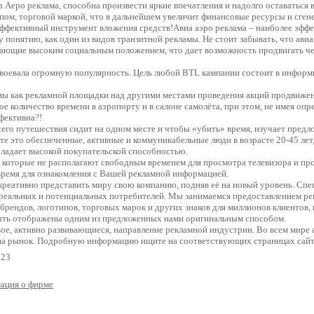
еро реклама, способна произвести яркие впечатления и надолго оставаться 
ом, торговой маркой, что в дальнейшем увеличит финансовые ресурсы и сген
эффективный инструмент вложения средств!Авиа аэро реклама – наиболее эфф
у понятию, как один из видов транзитной рекламы. Не стоит забывать, что ави
ающие высоким социальным положением, что дает возможность продвигать чер
завоевала огромную популярность. Цель любой BTL кампании состоит в инфор
как рекламной площадки над другими местами проведения акций продвижени
 количество времени в аэропорту и в салоне самолёта, при этом, не имея опр
фективна?!
сего путешествия сидит на одном месте и чтобы «убить» время, изучает пре
те это обеспеченные, активные и коммуникабельные люди в возрасте 20-45 лет
обладает высокой покупательской способностью.
, которые не располагают свободным временем для просмотра телевизора и про
время для ознакомления с Вашей рекламной информацией.
 креативно представить миру свою компанию, подняв её на новый уровень. Спеш
реальных и потенциальных потребителей. Мы занимаемся предоставлением рек
брендов, логотипов, торговых марок и других знаков для миллионов клиентов,
быть отображены одним из предложенных нами оригинальным способом.
ое, активно развивающиеся, направление рекламной индустрии. Во всем мире 
 на рынок. Подробную информацию ищите на соответствующих страницах сайта
 23
ация о фирме