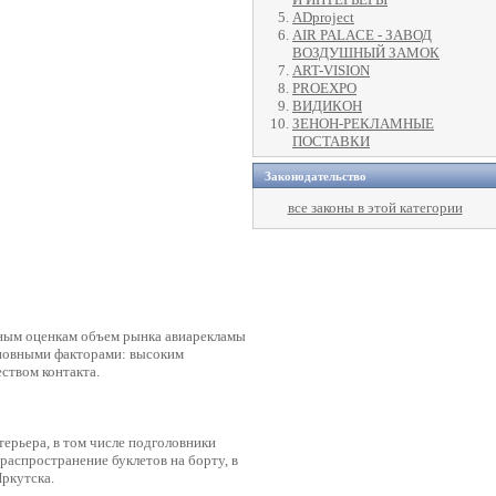
ADproject
AIR PALACE - ЗАВОД
ВОЗДУШНЫЙ ЗАМОК
ART-VISION
PROEXPO
ВИДИКОН
ЗЕНОН-РЕКЛАМНЫЕ
ПОСТАВКИ
Законодательство
все законы в этой категории
тным оценкам объем рынка авиарекламы
сновными факторами: высоким
ством контакта.
ерьера, в том числе подголовники
распространение буклетов на борту, в
Иркутска.