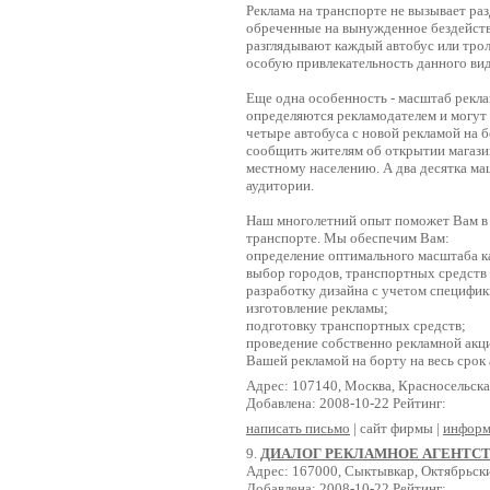
Реклама на транспорте не вызывает ра
обреченные на вынужденное бездейст
разглядывают каждый автобус или трол
особую привлекательность данного вид
Еще одна особенность - масштаб рекла
определяются рекламодателем и могут 
четыре автобуса с новой рекламой на 
сообщить жителям об открытии магазин
местному населению. А два десятка м
аудитории.
Наш многолетний опыт поможет Вам в 
транспорте. Мы обеспечим Вам:
определение оптимального масштаба к
выбор городов, транспортных средств
разработку дизайна с учетом специфики
изготовление рекламы;
подготовку транспортных средств;
проведение собственно рекламной акци
Вашей рекламой на борту на весь срок 
Адрес: 107140, Москва, Красносельская 
Добавлена: 2008-10-22 Рейтинг:
написать письмо
| сайт фирмы |
информ
9.
ДИАЛОГ РЕКЛАМНОЕ АГЕНТС
Адрес: 167000, Сыктывкар, Октябрьски
Добавлена: 2008-10-22 Рейтинг: