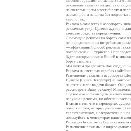
вагонов обращают внимание 84,2% па
рекламные наклейки на дверях станций 
на световые щиты в вестибюлях и пер
пассажиров, а на щиты без подсветки 
аэропортах
Реклама в самолетах и аэропортах явл
рекламных услуг. Целевая аудиория д
качестве средства передвижения.
С помощью рекламы на бортах самолет
непосредственно на потребителя рекла
— эффективный способ рекламы также
потребителей — туристов. Непосредст
будет информирован о Вашей компании 
борту самолета.
Мы можем предложить Вам следующие 
Реклама на световых коробах (лайтбокс
Размещение рекламы в аэропортах Шере
Пулково (Санкт-Петербург) на лайтбок
на стенах залов выдачи багажа. Ожида
рассмотреть Вашу рекламу! Минимальн
еще возможно размещать рекламу алког
наружной рекламы, но обеспечивает ох
В связи с тем, что в аэропортах суще
поверхностей, которые различаются п
характеристикам, а следовательно и п
пожалуйста, к менеджерам нашего аген
Раскладка буклетов на борту самолета 
Размещение рекламы на видеоэкранах в