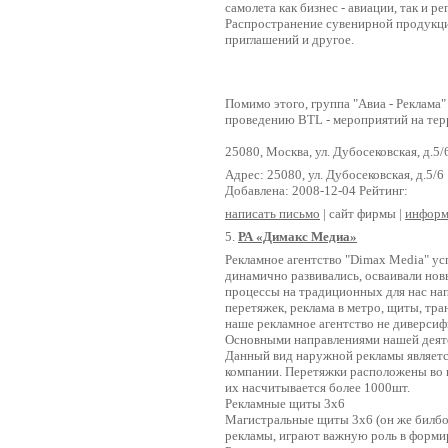
самолета как бизнес - авиации, так и 
Распространение сувенирной продукци
приглашений и другое.
Помимо этого, группа "Авиа - Реклама
проведению BTL - мероприятий на терр
25080, Москва, ул. Дубосековская, д.5/
Адрес: 25080, ул. Дубосековская, д.5/6
Добавлена: 2008-12-04 Рейтинг:
написать письмо
| сайт фирмы |
информ
5.
РА «Димакс Медиа»
Рекламное агентство "Dimax Media" ус
динамично развивались, осваивали но
процессы на традиционных для нас на
перетяжек, реклама в метро, щиты, тра
наше рекламное агентство не диверсиф
Основными направлениями нашей деят
Данный вид наружной рекламы являетс
компании. Перетяжки расположены во в
их насчитывается более 1000шт.
Рекламные щиты 3х6
Магистральные щиты 3х6 (он же билбо
рекламы, играют важную роль в форми