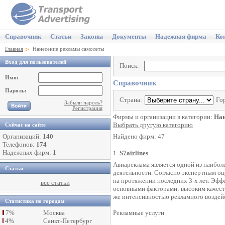
Справочник
Статьи
Законы
Документы
Надежная фирма
Ко
Главная
Нанесение рекламы самолеты
Вход для пользователей
Поиск:
Имя:
Справочник
Пароль:
Страна:
Го
Забыли пароль?
Регистрация
Фирмы и организации в категории:
Нан
Выбрать другую категорию
Сейчас на сайте
Организаций:
140
Найдено фирм: 47
Телефонов:
174
Надежных фирм:
1
1.
S7airlines
Авиареклама является одной из наибо
Статьи
деятельности. Согласно экспертным о
на протяжении последних 3-х лет. Эфф
все статьи
основными факторами: высоким качеств
же интенсивностью рекламного воздейс
Статистика по городам
7%
Москва
Рекламные услуги
4%
Санкт-Петербург