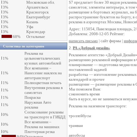
3%
Московская обл.
S7 предлагает более 30 видов рекламн
3%
Архангельск
самолетов; элементы интерьера, в том 
3%
Красногорск
размещение в бортовых журналах, на б
3%
Екатеринбург
распространение буклетов на борту, в 
3%
Казань
реклама в аэропортах Москвы, Новосиб
3%
Уфа
Адрес: 115054, Павелецкая площадь, 2/
3%
Краснодар
Добавлена: 2008-12-05 Рейтинг:
68%
Остальные
написать письмо
| сайт фирмы |
информ
Статистика по категориям
2.
РА «Добрый дизайн»
Реклама на
Рекламное агентство «Добрый Дизайн» 
1%
цельнометалических
размещению рекламной информации в
кузовах автомобилей
планирование — подготовка медиа-план
Все компании –
поставленной задачей
1%
Нанесение наклеек на
разработка — изготовление рекламных м
автотранспорт
календарей и прочее
1%
Полноцветная печать
размещение — размещение рекламы в С
Внутренняя реклама в
Мы поможем Вам:
1%
самолетах
сэкономить время
1%
Покраска
быть в курсе, но не заниматься ненужн
Наружная Авто
1%
Реклама на наземном транспорте:
реклама
Согласование рекламы
0%
троллейбусы
на транспорте в ГИБДД
Все компании –
0%
трамваи
Реклама на машинах
0%
Плоттерная резка
автобусы
94%
Остальные