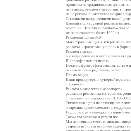
процессы на традиционных для нас на
перетяжек, реклама в метро, щиты, тра
наше рекламное агентство не диверсиф
Основными направлениями нашей деят
Данный вид наружной рекламы являетс
компании. Перетяжки расположены во в
их насчитывается более 1000шт.
Рекламные щиты 3х6
Магистральные щиты 3х6 (он же билбо
рекламы, играют важную роль в форми
Реклама в метро
все виды рекламы в метро, включая ауд
Широкоформатная печать
Печать с фотографическим качеством
печать на баннере, пленке, сетке.
Промо-акции
Наши промоутеры и супервайзеры пон
сложности.
Реклама в самолетах и аэропортах
раскладка рекламных материалов, prom
Специальное предложение ЛЕТО - ОСЕ
Уникальные цены на размещение рекла
в карманы кресел самолетов, следую
Подробности у менеджеров нашей ком
Также мы оказываем услуги по:
Мы не стоим на месте и, двигаясь впер
стараясь избирать наиболее эффективн
качество каждого из наших сотрудников