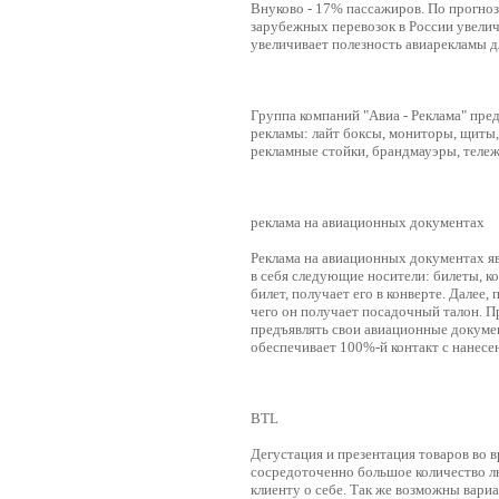
Внуково - 17% пассажиров. По прогноз
зарубежных перевозок в России увелич
увеличивает полезность авиарекламы 
Группа компаний "Авиа - Реклама" пре
рекламы: лайт боксы, мониторы, щиты
рекламные стойки, брандмауэры, тележ
реклама на авиационных документах
Реклама на авиационных документах яв
в себя следующие носители: билеты, к
билет, получает его в конверте. Далее
чего он получает посадочный талон. 
предъявлять свои авиационные документ
обеспечивает 100%-й контакт с нанес
BTL
Дегустация и презентация товаров во в
сосредоточенно большое количество л
клиенту о себе. Так же возможны вари