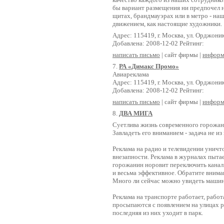
бы вариант размещения ни предпочел н
щитах, брандмауэрах или в метро - на
движением, как настоящие художники.
Адрес: 115419, г. Москва, ул. Орджоник
Добавлена: 2008-12-02 Рейтинг:
написать письмо
| сайт фирмы |
информ
7.
РА «Димакс Промо»
Авиареклама
Адрес: 115419, г. Москва, ул. Орджоник
Добавлена: 2008-12-02 Рейтинг:
написать письмо
| сайт фирмы |
информ
8.
ДВА МИГА
Суетлива жизнь современного горожани
Завладеть его вниманием - задача не из
Реклама на радио и телевидении уничт
внезапности. Реклама в журналах пыт
горожанин норовит переключить канал 
и весьма эффективное. Обратите внима
Много ли сейчас можно увидеть машин
Реклама на транспорте работает, работ
просыпаются с появлением на улицах р
последняя из них уходит в парк.