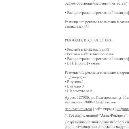
редкое соотношение цены и качества.)
• Распространение рекламной полигра
Размещение рекламы возможно в самол
авиакомпаний!
РЕКЛАМА В АЭРОПОРТАХ:
• Реклама в залах ожидания
• Реклама в VIP и бизнес-залах
• Распространение рекламной полигра
• BTL (промо) - акции
Размещение рекламы возможно в аэроп
• Домодедово
• Внуково 1
• Внуково 3
• Шереметьево 2
Адрес: 127030, ул. Селезневская, д. 11а
Добавлена: 2008-12-04 Рейтинг:
написать письмо
| сайт фирмы |
информ
4.
Группа компаний "Авиа-Реклама"
Современный рынок давно переполнен 
радио, телевидении, а также на наружн