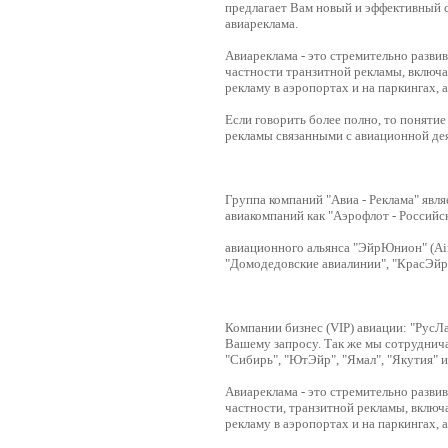
предлагает Вам новый и эффективный 
авиареклама.
Авиареклама - это стремительно разви
частности транзитной рекламы, включа
рекламу в аэропортах и на паркингах, 
Если говорить более полно, то поняти
рекламы связанными с авиационной де
Группа компаний "Авиа - Реклама" яв
авиакомпаний как "Аэрофлот - Российс
авиационного альянса "ЭйрЮнион" (Air
"Домодедовские авиалинии", "КрасЭйр"
Компании бизнес (VIP) авиации: "РусЛ
Вашему запросу. Так же мы сотруднича
"Сибирь", "ЮтЭйр", "Ямал", "Якутия" и
Авиареклама - это стремительно разви
частности, транзитной рекламы, включ
рекламу в аэропортах и на паркингах, 