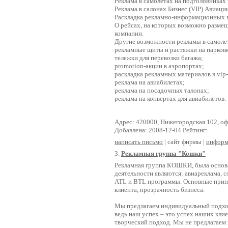
Реклама в самолетах на подголовниках 
Реклама в салонах Бизнес (VIP) Авиаци
Раскладка рекламно-информационных м
О рейсах, на которых возможно разме
компании.
Другие возможности рекламы в самоле
рекламные щиты и растяжки на парковк
тележки для перевозки багажа;
promotion-акции в аэропортах;
раскладка рекламных материалов в vip-
реклама на авиабилетах;
реклама на посадочных талонах;
реклама на конвертах для авиабилетов.
Адрес: 420000, Нижегородская 102, оф
Добавлена: 2008-12-04 Рейтинг:
написать письмо
| сайт фирмы |
информ
3.
Рекламная группа "Кошки"
Рекламная группа КОШКИ, была основа
деятельности являются: авиареклама, 
ATL и BTL программы. Основные прин
клиента, прозрачность бизнеса.
Мы предлагаем индивидуальный подхо
ведь наш успех – это успех наших кли
творческий подход. Мы не предлагаем