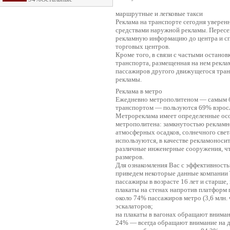
маршрутные и легковые такси
Реклама на транспорте сегодня увере
средствами наружной рекламы. Пересек
рекламную информацию до центра и спа
торговых центров.
Кроме того, в связи с частыми остано
транспорта, размещенная на нем реклам
пассажиров другого движущегося тран
рекламы.
Реклама в метро
Ежедневно метрополитеном — самым 
транспортом — пользуются 69% взросло
Метрореклама имеет определенные осо
метрополитена: замкнутостью рекламн
атмосферных осадков, солнечного свет
используются, в качестве рекламоносит
различные инженерные сооружения, чт
размеров.
Для ознакомления Вас с эффективност
приведем некоторые данные компании 
пассажиры в возрасте 16 лет и старше
плакаты на стенах напротив платформ
около 74% пассажиров метро (3,6 млн.
эскалаторов;
на плакаты в вагонах обращают внимани
24% — всегда обращают внимание на д