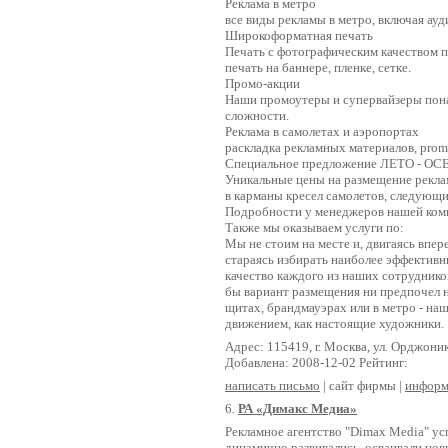
Реклама в метро
все виды рекламы в метро, включая ауд
Широкоформатная печать
Печать с фотографическим качеством
печать на баннере, пленке, сетке.
Промо-акции
Наши промоутеры и супервайзеры пон
сложности.
Реклама в самолетах и аэропортах
раскладка рекламных материалов, prom
Специальное предложение ЛЕТО - ОСЕ
Уникальные цены на размещение рекла
в карманы кресел самолетов, следую
Подробности у менеджеров нашей ком
Также мы оказываем услуги по:
Мы не стоим на месте и, двигаясь впер
стараясь избирать наиболее эффективн
качество каждого из наших сотрудников
бы вариант размещения ни предпочел н
щитах, брандмауэрах или в метро - на
движением, как настоящие художники.
Адрес: 115419, г. Москва, ул. Орджоник
Добавлена: 2008-12-02 Рейтинг:
написать письмо
| сайт фирмы |
информ
6.
РА «Димакс Медиа»
Рекламное агентство "Dimax Media" ус
динамично развивались, осваивали но