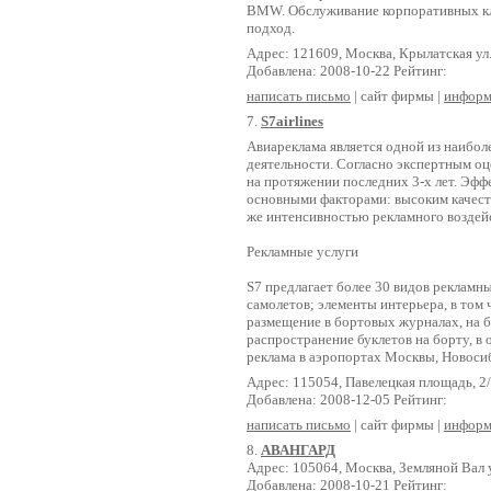
BMW. Обслуживание корпоративных кл
подход.
Адрес: 121609, Москва, Крылатская ул.
Добавлена: 2008-10-22 Рейтинг:
написать письмо
| сайт фирмы |
информ
7.
S7airlines
Авиареклама является одной из наибо
деятельности. Согласно экспертным о
на протяжении последних 3-х лет. Эфф
основными факторами: высоким качеств
же интенсивностью рекламного воздейс
Рекламные услуги
S7 предлагает более 30 видов рекламн
самолетов; элементы интерьера, в том 
размещение в бортовых журналах, на б
распространение буклетов на борту, в 
реклама в аэропортах Москвы, Новосиб
Адрес: 115054, Павелецкая площадь, 2/
Добавлена: 2008-12-05 Рейтинг:
написать письмо
| сайт фирмы |
информ
8.
АВАНГАРД
Адрес: 105064, Москва, Земляной Вал ул
Добавлена: 2008-10-21 Рейтинг: