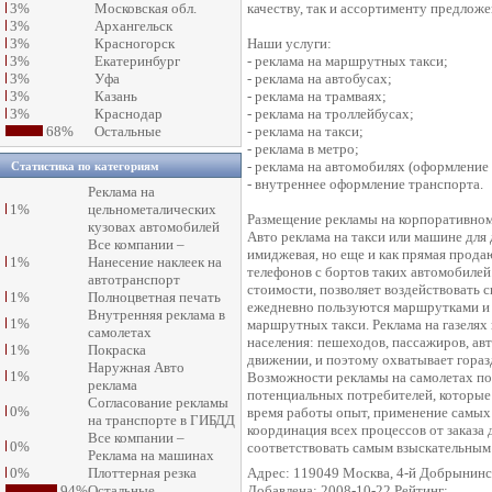
3%
Московская обл.
качеству, так и ассортименту предложе
3%
Архангельск
3%
Красногорск
Наши услуги:
3%
Екатеринбург
- реклама на маршрутных такси;
3%
Уфа
- реклама на автобусах;
3%
Казань
- реклама на трамваях;
3%
Краснодар
- реклама на троллейбусах;
68%
Остальные
- реклама на такси;
- реклама в метро;
- реклама на автомобилях (оформление
Статистика по категориям
- внутреннее оформление транспорта.
Реклама на
1%
цельнометалических
Размещение рекламы на корпоративном
кузовах автомобилей
Авто реклама на такси или машине для 
Все компании –
имиджевая, но еще и как прямая прод
1%
Нанесение наклеек на
телефонов с бортов таких автомобилей
автотранспорт
стоимости, позволяет воздействовать 
1%
Полноцветная печать
ежедневно пользуются маршрутками и 
Внутренняя реклама в
1%
маршрутных такси. Реклама на газелях
самолетах
населения: пешеходов, пассажиров, авт
1%
Покраска
движении, и поэтому охватывает гора
Наружная Авто
1%
Возможности рекламы на самолетах по
реклама
потенциальных потребителей, которые
Согласование рекламы
0%
время работы опыт, применение самых
на транспорте в ГИБДД
координация всех процессов от заказа 
Все компании –
0%
соответствовать самым взыскательным
Реклама на машинах
0%
Плоттерная резка
Адрес: 119049 Москва, 4-й Добрынинск
94%
Остальные
Добавлена: 2008-10-22 Рейтинг: