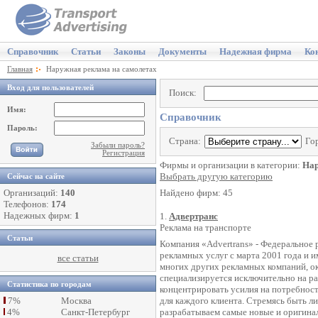
Справочник
Статьи
Законы
Документы
Надежная фирма
Ко
Главная
Наружная реклама на самолетах
Вход для пользователей
Поиск:
Имя:
Справочник
Пароль:
Страна:
Го
Забыли пароль?
Регистрация
Фирмы и организации в категории:
Нар
Выбрать другую категорию
Сейчас на сайте
Организаций:
140
Найдено фирм: 45
Телефонов:
174
Надежных фирм:
1
1.
Адвертранс
Реклама на транспорте
Статьи
Компания «Advertrans» - Федеральное 
рекламных услуг с марта 2001 года и 
все статьи
многих других рекламных компаний, о
специализируется исключительно на ра
Статистика по городам
концентрировать усилия на потребнос
7%
Москва
для каждого клиента. Стремясь быть л
4%
Санкт-Петербург
разрабатываем самые новые и оригинал