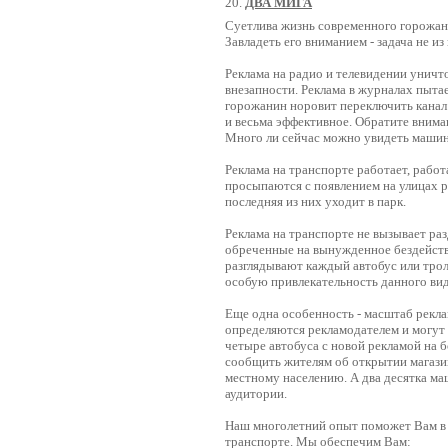
20.
ДВА МИГА
Суетлива жизнь современного горожани
Завладеть его вниманием - задача не из
Реклама на радио и телевидении уничт
внезапности. Реклама в журналах пыт
горожанин норовит переключить канал 
и весьма эффективное. Обратите внима
Много ли сейчас можно увидеть машин
Реклама на транспорте работает, работ
просыпаются с появлением на улицах р
последняя из них уходит в парк.
Реклама на транспорте не вызывает ра
обреченные на вынужденное бездейст
разглядывают каждый автобус или трол
особую привлекательность данного вид
Еще одна особенность - масштаб рекла
определяются рекламодателем и могут 
четыре автобуса с новой рекламой на 
сообщить жителям об открытии магазин
местному населению. А два десятка м
аудитории.
Наш многолетний опыт поможет Вам в 
транспорте. Мы обеспечим Вам: