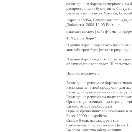
размещение в бортовых журналах, на б
распространение буклетов на борту, в 
реклама в аэропортах Москвы, Новосиб
Адрес: 115054, Павелецкая площадь, 2/
Добавлена: 2008-12-05 Рейтинг:
написать письмо
| сайт фирмы |
информ
4.
"Группа Аэро"
"Группа Аэро" владеет эксклюзивными
авиалайнеров Аэрофлота* и ряда круп
"Группа Аэро" входит в состав холдин
обслуживание аэропорта "Шереметьев
Наши возможности:
Размещение рекламы в бортовых виде
Раскладка печатной продукции для па
Размещение рекламы на авиабилетах, п
Размещение рекламы на подголовниках 
Организация специальных мероприяти
...и многое другоеАэрофлот
Одна из крупнейших авиакомпаний в м
Более 60000 авиарейсов
Свыше 6 млн. пассажиров в год
Современный парк самолетов (в т.ч. Bo
Высокое качество обслуживания