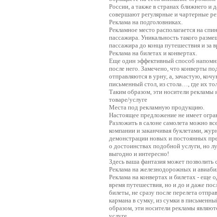
России, а также в странах ближнего и 
совершают регулярные и чартерные ре
Реклама на подголовниках.
Рекламное место располагается на спи
пассажира. Уникальность такого размещ
пассажира до конца путешествия и за в
Реклама на билетах и конвертах.
Еще один эффективный способ напомнить
после него. Замечено, что конверты под
отправляются в урну, а, зачастую, кочую
письменный стол, из стола…, где их то
Таким образом, эти носители рекламы
товаре/услуге
Места под рекламную продукцию.
Настоящее предложение не имеет огра
Разложить в салоне самолета можно вс
компании и заканчивая буклетами, журн
демонстрации новых и постоянных пр
о достоинствах подобной услуги, но л
выгодно и интересно!
Здесь ваша фантазия может позволить 
Реклама на железнодорожных и авиаби
Реклама на конвертах и билетах - еще 
время путешествия, но и до и даже пос
билеты, не сразу после перелета отправ
кармана в сумку, из сумки в письменны
образом, эти носители рекламы являю
услуге.