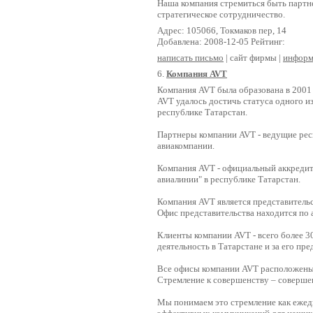
Наша компания стремиться быть партн
стратегическое сотрудничество.
Адрес: 105066, Токмаков пер, 14
Добавлена: 2008-12-05 Рейтинг:
написать письмо
| сайт фирмы |
информ
6.
Компания AVT
Компания AVT была образована в 2001 
AVT удалось достичь статуса одного и
республике Татарстан.
Партнеры компании AVT - ведущие рес
авиакомпании.
Компания AVT - официальный аккредит
авиалинии" в республике Татарстан.
Компания AVT является представитель
Офис представительства находится по 
Клиенты компании AVT - всего более 
деятельность в Татарстане и за его пре
Все офисы компании AVT расположены 
Стремление к совершенству – соверше
Мы понимаем это стремление как ежед