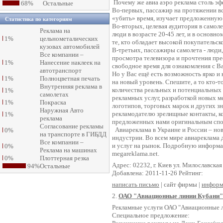
Почему же авиа аэро реклама столь эф
68%
Остальные
Во-первых, пассажир на протяжении вс
«убить» время, изучает предложенну
Статистика по категориям
Во-вторых, целевая аудитория в самол
Реклама на
люди в возрасте 20-45 лет, и в основн
1%
цельнометалических
те, кто обладает высокой покупательс
кузовах автомобилей
В-третьих, пассажиры самолета - люди
Все компании –
просмотра телевизора и прочтения прес
1%
Нанесение наклеек на
свободное время для ознакомления с 
автотранспорт
Но у Вас ещё есть возможность ярко и
1%
Полноцветная печать
на новый уровень. Спешите, а то кто-
Внутренняя реклама в
количества реальных и потенциальных
1%
самолетах
рекламных услуг, разработкой новых м
1%
Покраска
логотипов, торговых марок и других зн
Наружная Авто
рекламодателю зрелищные контакты, к
1%
реклама
предложенных нами оригинальным спо
Согласование рекламы
Авиареклама в Украине и России – нов
0%
на транспорте в ГИБДД
индустрии. Во всем мире авиареклама 
Все компании –
и услуг на рынок. Подробную информ
0%
Реклама на машинах
megareklama.net.
0%
Плоттерная резка
Адрес: 02232, г. Киев ул. Милославская
94%
Остальные
Добавлена: 2011-11-26 Рейтинг:
написать письмо
| сайт фирмы |
информ
2.
ОАО "Авиационные линии Кубани"
Рекламные услуги ОАО "Авиационные 
Специальное предложение: