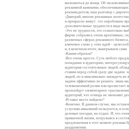
выложиться до конца. Об эксклюзивны
рекламной кампании, обеспечивающих 
рекламодателя, наш разговор с директ
-Дмитрий, многие рекламные агентств
и прекрасно живут: это опробовано в
дополнительные трудности в виде мал
-Это не трудности, это сознательно вы
фирме собрались очень креативные, си
различных сферах рекламного бизнеса, 
ключевое слово у этих идей – целесооб
и, в конечном итоге, выигрываем сами.
-Каким образом?
-Все очень просто. Суть любого предл
попадание в аудиторию, интересующую
аудитория состоятельных людей, обл
ставим перед собой сразу две задачи: 
людей, но и максимально завладеть и
задачи эффективно не решить: лишь м
телевизионный ролик или пролистает жу
произойдет элементарное «распылени
аудиторий, что отнюдь не экономит ден
-И такое место найдено?
-Конечно. В данном случае, мы останов
услугами авиалиний пользуются, в осн
деловые поездки, на отдых. И, что оче
привычной жизни, погружаясь в состоя
предложенная в этот момент реклама 
раздражения.