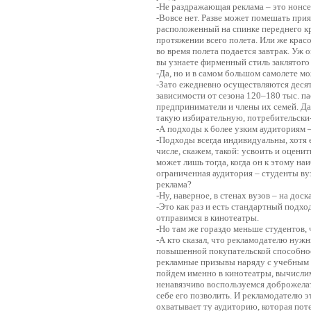
-Не раздражающая реклама – это нонсе
-Вовсе нет. Разве может помешать при
расположенный на спинке переднего кре
протяжении всего полета. Или же крас
во время полета подается завтрак. Уж 
вы узнаете фирменный стиль заклятого
-Да, но и в самом большом самолете м
-Зато ежедневно осуществляются десят
зависимости от сезона 120–180 тыс. п
предприниматели и члены их семей. Д
такую избирательную, потребительски
-А подходы к более узким аудиториям 
-Подходы всегда индивидуальны, хотя 
числе, скажем, такой: усвоить и оце
может лишь тогда, когда он к этому на
ограниченная аудитория – студенты вуз
реклама?
-Ну, наверное, в стенах вузов – на дос
-Это как раз и есть стандартный подход
отправимся в кинотеатры.
-Но там же гораздо меньше студентов, 
-А кто сказал, что рекламодателю нужн
повышенной покупательской способност
рекламные призывы наряду с учебным 
пойдем именно в кинотеатры, вычислим
ненавязчиво воспользуемся доброжела
себе его позволить. И рекламодателю э
охватывает ту аудиторию, которая поте