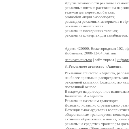
Другие возможности рекламы в самоле
рекламные щиты и растяжки на парковк
тележки для перевозки багажа;
promotion-акции в аэропортах;
раскладка рекламных материалов в vip-
реклама на авиабилетах;
реклама на посадочных талонах;
реклама на конвертах для авиабилетов.
Адрес: 420000, Нижегородская 102, оф
Добавлена: 2008-12-04 Рейтинг:
написать письмо
| сайт фирмы |
информ
8.
Рекламное агентство «Адвент»,
Рекламное агентство «Адвент», работа
наиболее правильно распределить ваш
рекламной кампании. Большинство наш
постоянной основе.
В надежде на долгосрочное взаимовыг
Коллектив РА «Адвент»
Реклама на наземном транспорте
Довольно новая, но стремительно раз
Потенциальная аудитория восприятия 
общественным транспортом, пешеходы 
активный образ жизни, а значит, боле
рекламы на средствах транспорта доста
оборудования. Общественный транспо