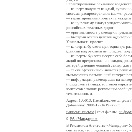
Гарантированное рекламное воздейств
— конверт получает каждый, купивши
системы распространения (может рассм
— гарантированный контакт с каждым п
— вашу рекламу смогут увидеть милли
российских железных дорог;
— оригинальность размещения рекламы
— быстрый отклик целевой аудитории 
Уникальность проекта:
— конверты-буклеты пригодны для разм
(данный вид рекламы не попадает под
— конверты-буклеты несут в себе боль
акций по предоставлению скидок, розы
лотерей, дающие мощный стимул для у
— также эффективной является реклама
вызывающих повышенный интерес пот
— информация, размещаемая на конверт
(поддержать) имидж торговой марки ил
контактов с вашим рекламным сообщен
телевизионным.
Адрес: 105613, Измайловское ш., дом 7
Добавлена: 2008-12-04 Рейтинг:
написать письмо
| сайт фирмы |
информ
9.
РА «Мандарин»
В Рекламном Агентстве «Мандарин» бо
считается, что предложить заказчику «