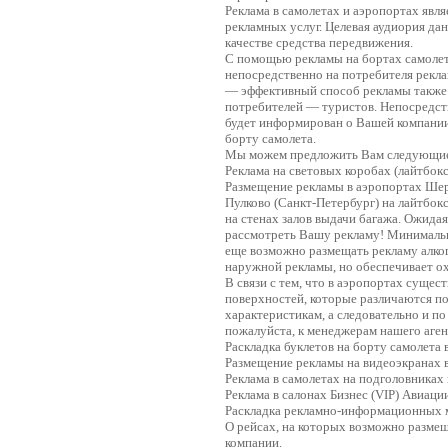
Реклама в самолетах и аэропортах явл
рекламных услуг. Целевая аудиория д
качестве средства передвижения.
С помощью рекламы на бортах самолет
непосредственно на потребителя рекла
— эффективный способ рекламы также
потребителей — туристов. Непосредст
будет информирован о Вашей компании 
борту самолета.
Мы можем предложить Вам следующие 
Реклама на световых коробах (лайтбокс
Размещение рекламы в аэропортах Шере
Пулково (Санкт-Петербург) на лайтбок
на стенах залов выдачи багажа. Ожида
рассмотреть Вашу рекламу! Минимальн
еще возможно размещать рекламу алког
наружной рекламы, но обеспечивает ох
В связи с тем, что в аэропортах суще
поверхностей, которые различаются п
характеристикам, а следовательно и п
пожалуйста, к менеджерам нашего аген
Раскладка буклетов на борту самолета 
Размещение рекламы на видеоэкранах в
Реклама в самолетах на подголовниках 
Реклама в салонах Бизнес (VIP) Авиаци
Раскладка рекламно-информационных м
О рейсах, на которых возможно разме
компании.