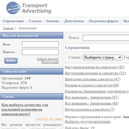
Справочник
Статьи
Законы
Документы
Надежная фирма
Ко
Главная
Авиареклама
Вход для пользователей
Поиск:
Имя:
Справочник
Пароль:
Страна:
Го
Забыли пароль?
Регистрация
Наружная реклама на самолетах (45)
Сейчас на сайте
Внутренняя реклама в самолетах (52)
Организаций:
140
Нанесение рекламы самолеты (47)
Телефонов:
174
Реклама в салонах самолетов (44)
Надежных фирм:
1
Реклама на Авиационных документах (
Статьи
Все компании - Авиареклама (47)
Все компании - Авиареклама (48)
Как выбрать агентство для
рекламной кампании на
Видео-реклама в самолётах (7)
авиатранспорте?
Фирмы и организации в категории:
Ави
2013-01-10 | 3648
Выбрать другую категорию
Вы решили провести рекламную
Найдено фирм: 19