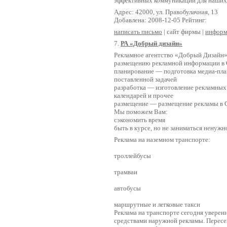
эффективных коммуникаций для наших
Адрес: 42000, ул. Правобулачная, 13
Добавлена: 2008-12-05 Рейтинг:
написать письмо
| сайт фирмы |
информ
7.
РА «Добрый дизайн»
Рекламное агентство «Добрый Дизайн» 
размещению рекламной информации в
планирование — подготовка медиа-план
поставленной задачей
разработка — изготовление рекламных м
календарей и прочее
размещение — размещение рекламы в С
Мы поможем Вам:
сэкономить время
быть в курсе, но не заниматься ненужн
Реклама на наземном транспорте:
троллейбусы
трамваи
автобусы
маршрутные и легковые такси
Реклама на транспорте сегодня увере
средствами наружной рекламы. Пересек