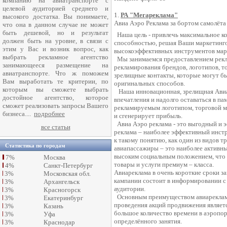
компанию на авиатранспорте с
целевой аудиторией среднего и
1.
РА "Мегареклама"
высокого достатка. Вы понимаете,
Авиа Аэро Реклама за бортом самолёта
что она в данном случае не может
быть дешевой, но и результат
Наша цель - привлечь максимальное ко
должен быть на уровне, в связи с
способностью, решая Ваши маркетинго
этим у Вас и возник вопрос, как
высокоэффективных инструментов марк
выбрать рекламное агентство
Мы занимаемся предоставлением рекла
занимающееся размещение на
рекламирования брендов, логотипов, т
авиатранспорте. Что ж поможем
зрелищные контакты, которые могут 
Вам выработать те критерии, по
оригинальных способов.
которым вы сможете выбрать
Наша инновационная, зрелищная Авиа 
достойное агентство, которое
впечатления и надолго оставаться в п
сможет реализовать запросы Вашего
рекламируемым логотипом, торговой м
бизнеса....
подробнее
и сгенерирует прибыль.
Авиа Аэро реклама - это выгодный и 
все статьи
реклама – наиболее эффективный инстр
к такому понятию, как один из видов т
Статистика по городам
авиапассажиры – это наиболее активн
высоким социальным положением, что 
7%
Москва
товары и услуги премиум – класса.
4%
Санкт-Петербург
Авиареклама в очень короткие сроки 
3%
Московская обл.
кампании состоит в информировании с
3%
Архангельск
аудитории.
3%
Красногорск
Основным преимуществом авиарекламы
3%
Екатеринбург
проведения акций продвижения являетс
3%
Казань
большое количество времени в аэропорт
3%
Уфа
определённого занятия.
3%
Краснодар