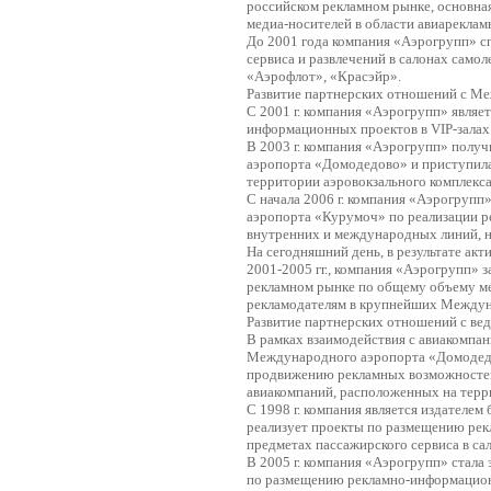
российском рекламном рынке, основная
медиа-носителей в области авиареклам
До 2001 года компания «Аэрогрупп» с
сервиса и развлечений в салонах само
«Аэрофлот», «Красэйр».
Развитие партнерских отношений с 
С 2001 г. компания «Аэрогрупп» являе
информационных проектов в VIP-зала
В 2003 г. компания «Аэрогрупп» полу
аэропорта «Домодедово» и приступила
территории аэровокзального комплекс
С начала 2006 г. компания «Аэрогруп
аэропорта «Курумоч» по реализации р
внутренних и международных линий, н
На сегодняшний день, в результате акт
2001-2005 гг., компания «Аэрогрупп»
рекламном рынке по общему объему ме
рекламодателям в крупнейших Междун
Развитие партнерских отношений с в
В рамках взаимодействия с авиакомпа
Международного аэропорта «Домодедо
продвижению рекламных возможностей, 
авиакомпаний, расположенных на терр
С 1998 г. компания является издателем
реализует проекты по размещению рек
предметах пассажирского сервиса в са
В 2005 г. компания «Аэрогрупп» стал
по размещению рекламно-информационн