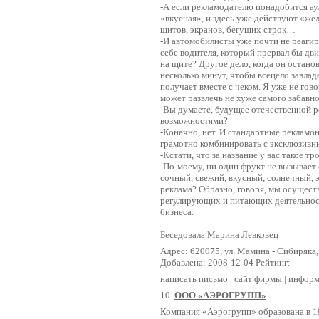
-А если рекламодателю понадобится ау
«вкусная», и здесь уже действуют «ж
щитов, экранов, бегущих строк…
-И автомобилисты уже почти не реагиру
себе водителя, который прервал бы дв
на щите? Другое дело, когда он останов
несколько минут, чтобы всецело завлад
получает вместе с чеком. Я уже не го
может развлечь не хуже самого забавно
-Вы думаете, будущее отечественной 
возможностями?
-Конечно, нет. И стандартные рекламо
грамотно комбинировать с эксклюзив
-Кстати, что за название у вас такое т
-По-моему, ни один фрукт не вызывает
сочный, свежий, вкусный, солнечный, 
реклама? Образно, говоря, мы осущест
регулирующих и питающих деятельност
бизнеса.
Беседовала Марина Левковец
Адрес: 620075, ул. Мамина - Сибиряка,
Добавлена: 2008-12-04 Рейтинг:
написать письмо
| сайт фирмы |
информ
10.
ООО «АЭРОГРУПП»
Компания «Аэрогрупп» образована в 19