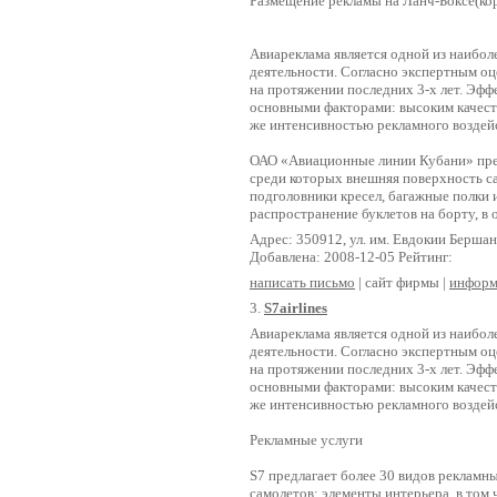
Размещение рекламы на Ланч-Боксе(ко
Авиареклама является одной из наибо
деятельности. Согласно экспертным о
на протяжении последних 3-х лет. Эфф
основными факторами: высоким качеств
же интенсивностью рекламного воздейс
ОАО «Авиационные линии Кубани» пред
среди которых внешняя поверхность са
подголовники кресел, багажные полки 
распространение буклетов на борту, в
Адрес: 350912, ул. им. Евдокии Бершан
Добавлена: 2008-12-05 Рейтинг:
написать письмо
| сайт фирмы |
информ
3.
S7airlines
Авиареклама является одной из наибо
деятельности. Согласно экспертным о
на протяжении последних 3-х лет. Эфф
основными факторами: высоким качеств
же интенсивностью рекламного воздейс
Рекламные услуги
S7 предлагает более 30 видов рекламн
самолетов; элементы интерьера, в том 