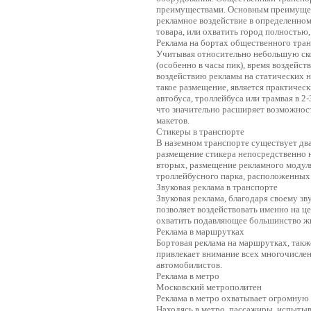
преимуществами. Основным преимущес
рекламное воздействие в определенном
товара, или охватить город полностью
Реклама на бортах общественного тра
Учитывая относительно небольшую ско
(особенно в часы пик), время воздейс
воздействию рекламы на статических н
такое размещение, является практиче
автобуса, троллейбуса или трамвая в 
что значительно расширяет возможнос
макетов.
Стикеры в транспорте
В наземном транспорте существует дв
размещение стикера непосредственно н
вторых, размещение рекламного модул
троллейбусного парка, расположенных н
Звуковая реклама в транспорте
Звуковая реклама, благодаря своему з
позволяет воздействовать именно на це
охватить подавляющее большинство ж
Реклама в маршрутках
Бортовая реклама на маршрутках, такж
привлекает внимание всех многочислен
автомобилистов.
Реклама в метро
Московский метрополитен
Реклама в метро охватывает огромную 
Находясь в метро, пассажиры, испытыв