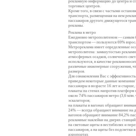
рекламную информацию до центра и спа
торговых центров.
Кроме того, в связи с частыми остано
транспорта, размещенная на нем реклам
пассажиров другого движущегося тран
рекламы.
Реклама в метро
Ежедневно метрополитеном — самым 
транспортом — пользуются 69% взросло
Метрореклама имеет определенные осо
метрополитена: замкнутостью рекламн
атмосферных осадков, солнечного свет
используются, в качестве рекламоносит
различные инженерные сооружения, чт
размеров.
Для ознакомления Вас с эффективност
приведем некоторые данные компании 
пассажиры в возрасте 16 лет и старше
плакаты на стенах напротив платформ
около 74% пассажиров метро (3,6 млн.
эскалаторов;
на плакаты в вагонах обращают внимани
24% — всегда обращают внимание на д
вагонов обращают внимание 84,2% па
рекламные наклейки на дверях станций 
на световые щиты в вестибюлях и пер
пассажиров, а на щиты без подсветки 
аэропортах