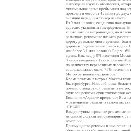
вынуждены изучать объявления, которы
минимальное время пребывания под зем
проводят в метро от 45 минут до двух
висящий перед ним стикер наизусть.
Из 9 млн. человек, ежедневно пользу
адресам, указанным в метрорекламе. В 
только вагоны метропоездов, но и сте
размещать рекламные плакаты различн
дорогу довольно много времени. Только
дороге в среднем менее 1 часа в день. 
или более 3,1 млн. человек). Еще у 16%
в день. Наконец, у 9% населения Моск
3 часов ежедневно. Таким образом Мо
по количеству перевозимых пассажир
воспользовались около 75% населения 
Метро региональных центров
Кроме рекламы в метро г. Москвы такж
Екатеринбурга, Новосибирска, Нижнег
помимо стандартной рекламы в метро, т
звуковой рекламы существуют свои ос
Компания «Адвент» предлагает Вам вы
– размещение рекламы в самолетах 
"СИБИРЬ".
Вам доступны огромные рекламные воз
на спинке сиденья или сувенирных руч
компании.
Преимущества рекламы в самолетах, в 
обращаете на себя внимание огромной а